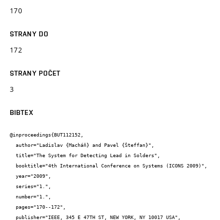
170
STRANY DO
172
STRANY POČET
3
BIBTEX
@inproceedings{BUT112152,

  author="Ladislav {Macháň} and Pavel {Šteffan}",

  title="The System for Detecting Lead in Solders",

  booktitle="4th International Conference on Systems (ICONS 2009)",

  year="2009",

  series="1.",

  number="1.",

  pages="170--172",

  publisher="IEEE, 345 E 47TH ST, NEW YORK, NY 10017 USA",
