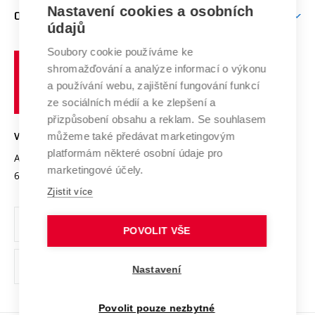
Firemní spolupráce
Nastavení cookies a osobních
Mezinárodní vědecká rada
O UNIVERZITĚ
Doktorské studium
Podpora podnikání
E-přihláška
údajů
Zahraniční spolupráce
Systém zajišťování kvality výzkumu
Profil univerzity
Soubory cookie používáme ke
Spolupráce se školami
Vysoké
Výzkumné infrastruktury
shromažďování a analýze informací o výkonu
Udržitelná univerzita
učení
Služby univerzity
Transfer znalostí
a používání webu, zajištění fungování funkcí
technické
Podnikavá univerzita / ContriBUTe
Mezinárodní dohody
ze sociálních médií a ke zlepšení a
Open Science
v
Bezpečná univerzita
přizpůsobení obsahu a reklam. Se souhlasem
Univerzitní sítě
Brně
Projekty
můžeme také předávat marketingovým
VYSOKÉ UČENÍ TECHNICKÉ V BRNĚ
Vyznamenání
platformám některé osobní údaje pro
Projekty ze strukturálních fondů
Antonínská 548/1
www.vut.cz
marketingové účely.
Organizační struktura
602 00 Brno
vut@vutbr.cz
Specifický výzkum
Zjistit více
Úřední deska
Ochrana osobních údajů
POVOLIT VŠE
(externí
Pracovní příležitosti
Nastavení
odkaz)
Podpora a rozvoj zaměstnanců a studujících
Povolit pouze nezbytné
Rovné příležitosti