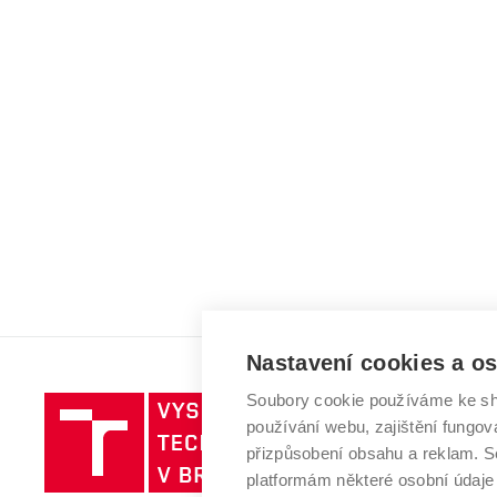
Nastavení cookies a o
Soubory cookie používáme ke sh
Vysoké
používání webu, zajištění fungová
učení
přizpůsobení obsahu a reklam.
technické
platformám některé osobní údaje
v