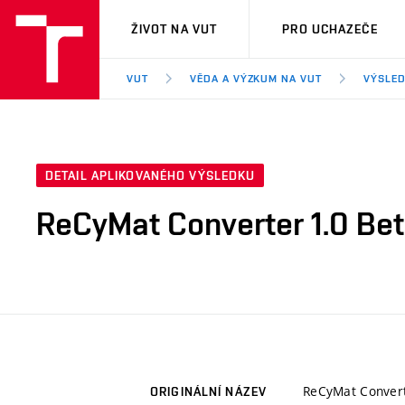
VUT
ŽIVOT NA VUT
PRO UCHAZEČE
VUT
VĚDA A VÝZKUM NA VUT
VÝSLED
DETAIL APLIKOVANÉHO VÝSLEDKU
ReCyMat Converter 1.0 Be
ReCyMat Convert
ORIGINÁLNÍ NÁZEV