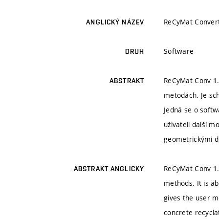
ReCyMat Convert
ANGLICKÝ NÁZEV
Software
DRUH
ReCyMat Conv 1.0
ABSTRAKT
metodách. Je sch
Jedná se o softw
uživateli další m
geometrickými de
ReCyMat Conv 1.0
ABSTRAKT ANGLICKY
methods. It is ab
gives the user m
concrete recycla