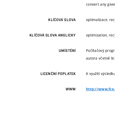
convert any give
optimalizace, rec
KLÍČOVÁ SLOVA
optimization, rec
KLÍČOVÁ SLOVA ANGLICKY
Počítačový prog
UMÍSTĚNÍ
autora včetně li
K využití výsledk
LICENČNÍ POPLATEK
http://www.fce.
WWW