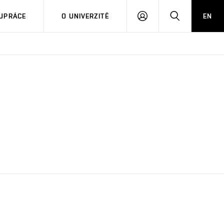
PŘIHLÁSIT
HLEDAT
UPRÁCE
O UNIVERZITĚ
EN
SE