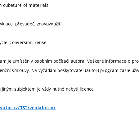
n cubature of materials.
yklace, převaděč, znovuvyužití
ycle, conversion, reuse
ram je umístěn v osobním počítači autora. Veškeré informace o pr
cenční smlouvy. Na vyžádání poskytovatel (autor) program zašle uživ
u jiným subjektem je vždy nutné nabytí licence
vutbr.cz/TST/venkrbec.v/