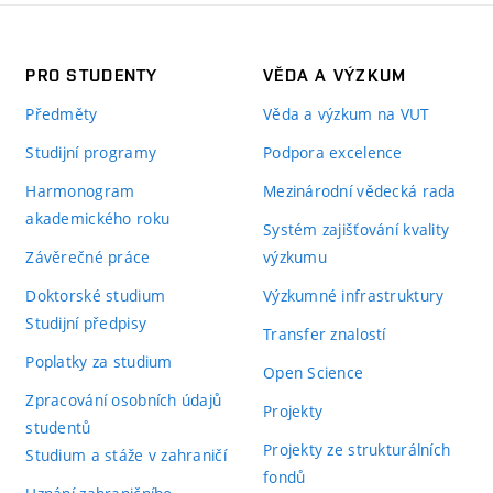
PRO STUDENTY
VĚDA A VÝZKUM
Předměty
Věda a výzkum na VUT
Studijní programy
Podpora excelence
Harmonogram
Mezinárodní vědecká rada
akademického roku
Systém zajišťování kvality
Závěrečné práce
výzkumu
Doktorské studium
Výzkumné infrastruktury
Studijní předpisy
Transfer znalostí
Poplatky za studium
Open Science
Zpracování osobních údajů
Projekty
studentů
Projekty ze strukturálních
Studium a stáže v zahraničí
fondů