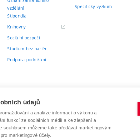
Uznání zahraničního
Specifický výzkum
vzdělání
Stipendia
(externí
Knihovny
odkaz)
Sociální bezpečí
Studium bez bariér
Podpora podnikání
sobních údajů
romažďování a analýze informací o výkonu a
VYSOKÉ UČENÍ TECHNICKÉ V BRNĚ
ní funkcí ze sociálních médií a ke zlepšení a
Antonínská 548/1
www.vut.cz
 Se souhlasem můžeme také předávat marketingovým
602 00 Brno
vut@vutbr.cz
 pro marketingové účely.