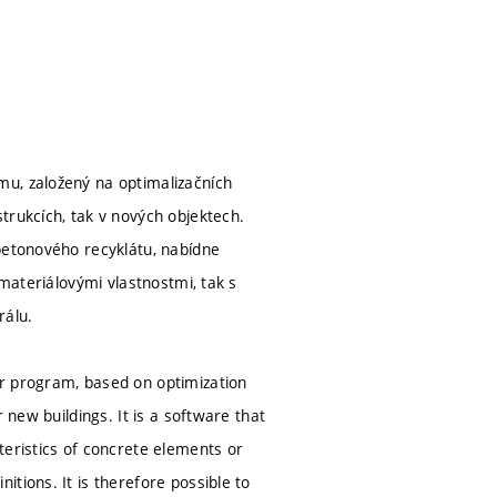
mu, založený na optimalizačních
trukcích, tak v nových objektech.
betonového recyklátu, nabídne
 materiálovými vlastnostmi, tak s
rálu.
er program, based on optimization
 new buildings. It is a software that
teristics of concrete elements or
tions. It is therefore possible to