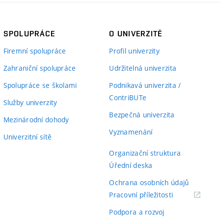
SPOLUPRÁCE
O UNIVERZITĚ
Firemní spolupráce
Profil univerzity
Zahraniční spolupráce
Udržitelná univerzita
Spolupráce se školami
Podnikavá univerzita /
ContriBUTe
Služby univerzity
Bezpečná univerzita
Mezinárodní dohody
Vyznamenání
Univerzitní sítě
Organizační struktura
Úřední deska
Ochrana osobních údajů
(externí
Pracovní příležitosti
odkaz)
Podpora a rozvoj