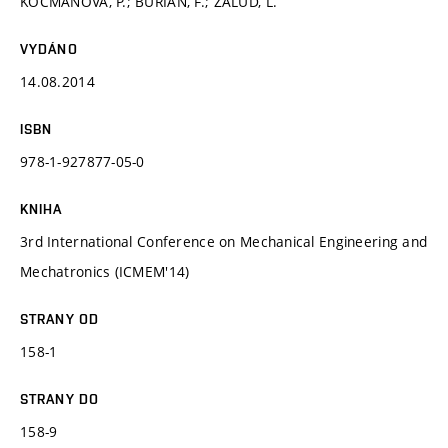
KOCMANOVÁ, P.; BURIAN, F.; ŽALUD, L.
VYDÁNO
14.08.2014
ISBN
978-1-927877-05-0
KNIHA
3rd International Conference on Mechanical Engineering and
Mechatronics (ICMEM'14)
STRANY OD
158-1
STRANY DO
158-9