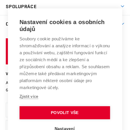
odkaz)
Věda a výzkum na VUT
Harmonogram akademického roku
Zpracování osobních údajů studentů
Sociální bezpečí
SPOLUPRÁCE
Celoživotní vzdělávání
Brno
Podpora excelence
Závěrečné práce
Studium bez bariér
Zpracování osobních údajů uchazečů o studium
Firemní spolupráce
Mezinárodní vědecká rada
Nastavení cookies a osobních
O UNIVERZITĚ
Doktorské studium
Podpora podnikání
E-přihláška
údajů
Zahraniční spolupráce
Systém zajišťování kvality výzkumu
Profil univerzity
Spolupráce se školami
Soubory cookie používáme ke
Vysoké
Výzkumné infrastruktury
shromažďování a analýze informací o výkonu
Udržitelná univerzita
učení
Služby univerzity
Transfer znalostí
a používání webu, zajištění fungování funkcí
technické
Podnikavá univerzita / ContriBUTe
Mezinárodní dohody
ze sociálních médií a ke zlepšení a
Open Science
v
Bezpečná univerzita
přizpůsobení obsahu a reklam. Se souhlasem
Univerzitní sítě
Brně
Projekty
můžeme také předávat marketingovým
VYSOKÉ UČENÍ TECHNICKÉ V BRNĚ
Vyznamenání
platformám některé osobní údaje pro
Projekty ze strukturálních fondů
Antonínská 548/1
www.vut.cz
marketingové účely.
Organizační struktura
602 00 Brno
vut@vutbr.cz
Specifický výzkum
Zjistit více
Úřední deska
Ochrana osobních údajů
POVOLIT VŠE
(externí
Pracovní příležitosti
Nastavení