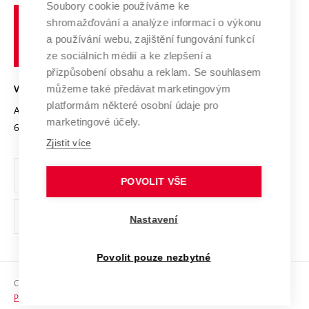
Soubory cookie používáme ke
Spolupráce se školami
Vysoké
Výzkumné infrastruktury
shromažďování a analýze informací o výkonu
Udržitelná univerzita
učení
Služby univerzity
Transfer znalostí
a používání webu, zajištění fungování funkcí
technické
Podnikavá univerzita / ContriBUTe
Mezinárodní dohody
ze sociálních médií a ke zlepšení a
Open Science
v
Bezpečná univerzita
přizpůsobení obsahu a reklam. Se souhlasem
Univerzitní sítě
Brně
Projekty
můžeme také předávat marketingovým
VYSOKÉ UČENÍ TECHNICKÉ V BRNĚ
Vyznamenání
platformám některé osobní údaje pro
Projekty ze strukturálních fondů
Antonínská 548/1
www.vut.cz
marketingové účely.
Organizační struktura
602 00 Brno
vut@vutbr.cz
Specifický výzkum
Zjistit více
Úřední deska
Ochrana osobních údajů
POVOLIT VŠE
(externí
Pracovní příležitosti
Nastavení
odkaz)
Podpora a rozvoj zaměstnanců a studujících
Povolit pouze nezbytné
Rovné příležitosti
Copyright © 2026 VUT
Sociální bezpečí
Prohlášení o přístupnosti
HR Award