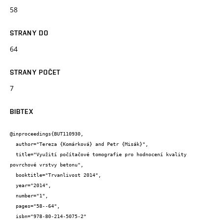
58
STRANY DO
64
STRANY POČET
7
BIBTEX
@inproceedings{BUT110930,

  author="Tereza {Komárková} and Petr {Misák}",

  title="Využití počítačové tomografie pro hodnocení kvality 
povrchové vrstvy betonu",

  booktitle="Trvanlivost 2014",

  year="2014",

  number="1",

  pages="58--64",

  isbn="978-80-214-5075-2"
