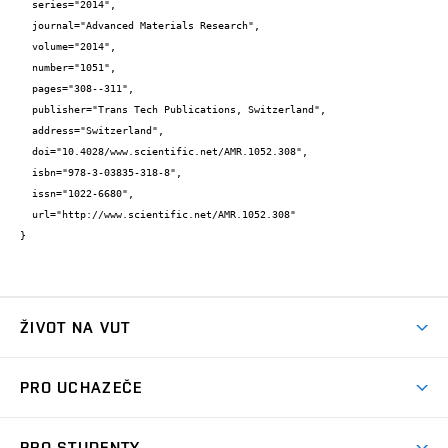
  series="2014",

  journal="Advanced Materials Research",

  volume="2014",

  number="1051",

  pages="308--311",

  publisher="Trans Tech Publications, Switzerland",

  address="Switzerland",

  doi="10.4028/www.scientific.net/AMR.1052.308",

  isbn="978-3-03835-318-8",

  issn="1022-6680",

  url="http://www.scientific.net/AMR.1052.308"

}
ŽIVOT NA VUT
Atmosféra VUT
PRO UCHAZEČE
Prostory školy
Proč na VUT
Koleje
PRO STUDENTY