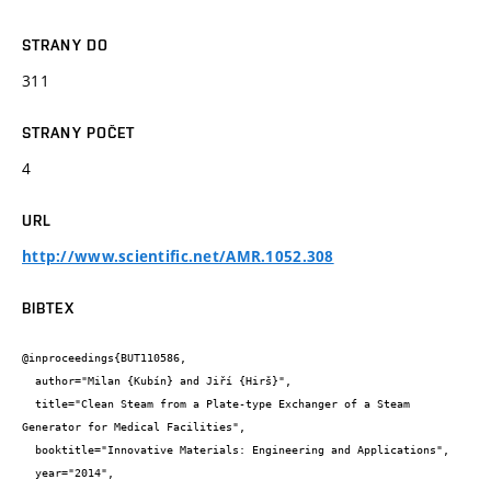
STRANY DO
311
STRANY POČET
4
URL
http://www.scientific.net/AMR.1052.308
BIBTEX
@inproceedings{BUT110586,

  author="Milan {Kubín} and Jiří {Hirš}",

  title="Clean Steam from a Plate-type Exchanger of a Steam 
Generator for Medical Facilities",

  booktitle="Innovative Materials: Engineering and Applications",

  year="2014",
