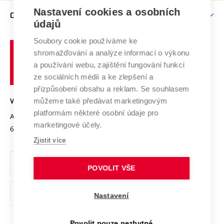
Zpracování osobních údajů uchazečů o studium
Firemní spolupráce
Mezinárodní vědecká rada
Nastavení cookies a osobních
O UNIVERZITĚ
Doktorské studium
Podpora podnikání
E-přihláška
údajů
Zahraniční spolupráce
Systém zajišťování kvality výzkumu
Profil univerzity
Spolupráce se školami
Soubory cookie používáme ke
Vysoké
Výzkumné infrastruktury
shromažďování a analýze informací o výkonu
Udržitelná univerzita
učení
Služby univerzity
Transfer znalostí
a používání webu, zajištění fungování funkcí
technické
Podnikavá univerzita / ContriBUTe
Mezinárodní dohody
ze sociálních médií a ke zlepšení a
Open Science
v
Bezpečná univerzita
přizpůsobení obsahu a reklam. Se souhlasem
Univerzitní sítě
Brně
Projekty
můžeme také předávat marketingovým
VYSOKÉ UČENÍ TECHNICKÉ V BRNĚ
Vyznamenání
platformám některé osobní údaje pro
Projekty ze strukturálních fondů
Antonínská 548/1
www.vut.cz
marketingové účely.
Organizační struktura
602 00 Brno
vut@vutbr.cz
Specifický výzkum
Zjistit více
Úřední deska
Ochrana osobních údajů
POVOLIT VŠE
(externí
Pracovní příležitosti
Nastavení
odkaz)
Podpora a rozvoj zaměstnanců a studujících
Povolit pouze nezbytné