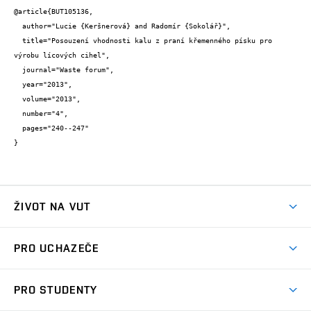
@article{BUT105136,

  author="Lucie {Keršnerová} and Radomír {Sokolář}",

  title="Posouzení vhodnosti kalu z praní křemenného písku pro 
výrobu lícových cihel",

  journal="Waste forum",

  year="2013",

  volume="2013",

  number="4",

  pages="240--247"

}
ŽIVOT NA VUT
Atmosféra VUT
PRO UCHAZEČE
Prostory školy
Proč na VUT
Koleje
PRO STUDENTY
Studijní programy
Stravování