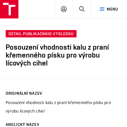
VUT
PŘIHLÁSIT
HLEDAT
MENU
SE
DETAIL PUBLIKAČNÍHO VÝSLEDKU
Posouzení vhodnosti kalu z praní
křemenného písku pro výrobu
lícových cihel
ORIGINÁLNÍ NÁZEV
Posouzení vhodnosti kalu z praní křemenného písku pro
výrobu lícových cihel
ANGLICKÝ NÁZEV