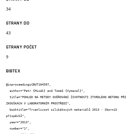
34
STRANY DO
43
STRANY POČET
9
BIBTEX
@inproceedings{BUT104597,

  author="Petr {Misák} and Tomáš {Vymazal}",

  title="POHLED NA METODY OVĚŘOVÁNÍ ŽIVOTNOSTI ZTVRDLÉHO BETONU PŘI 
ZKOUŠKÁCH V LABORATORNÍM PROSTŘEDÍ",

  booktitle="Trvanlivost silikátových materiálů 2013 - Sborník 
příspěvků",

  year="2013",

  number="1",
