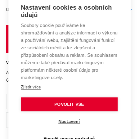
Zpracování osobních údajů uchazečů o studium
Firemní spolupráce
Nastavení cookies a osobních
Mezinárodní vědecká rada
O UNIVERZITĚ
Doktorské studium
Podpora podnikání
E-přihláška
údajů
Zahraniční spolupráce
Systém zajišťování kvality výzkumu
Profil univerzity
Soubory cookie používáme ke
Spolupráce se školami
Vysoké
Výzkumné infrastruktury
shromažďování a analýze informací o výkonu
Udržitelná univerzita
učení
Služby univerzity
Transfer znalostí
a používání webu, zajištění fungování funkcí
technické
Podnikavá univerzita / ContriBUTe
Mezinárodní dohody
ze sociálních médií a ke zlepšení a
Open Science
v
Bezpečná univerzita
přizpůsobení obsahu a reklam. Se souhlasem
Univerzitní sítě
Brně
Projekty
můžeme také předávat marketingovým
VYSOKÉ UČENÍ TECHNICKÉ V BRNĚ
Vyznamenání
platformám některé osobní údaje pro
Projekty ze strukturálních fondů
Antonínská 548/1
www.vut.cz
marketingové účely.
Organizační struktura
602 00 Brno
vut@vutbr.cz
Specifický výzkum
Zjistit více
Úřední deska
Ochrana osobních údajů
POVOLIT VŠE
(externí
Pracovní příležitosti
Nastavení
odkaz)
Podpora a rozvoj zaměstnanců a studujících
Povolit pouze nezbytné