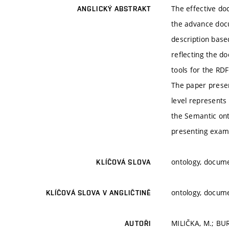
The effective do
ANGLICKÝ ABSTRAKT
the advance docu
description base
reflecting the d
tools for the RD
The paper presen
level represents
the Semantic ont
presenting examp
ontology, docume
KLÍČOVÁ SLOVA
ontology, docume
KLÍČOVÁ SLOVA V ANGLIČTINĚ
MILIČKA, M.; BUR
AUTOŘI