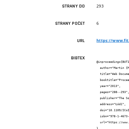
293
STRANY DO
6
STRANY POČET
https://www.fit
URL
BIBTEX
@inproceedings{BUT1
  author="Martin {Milička} and Radek {Burget}",

  title="Web Document Description Based on Ontologies",

  booktitle="Proceedings of the 2th annual conference ICIA 2013",

  year="2013",

  pages="288--293",

  publisher="The Society of Digital Information and Wireless Communications",

  address="Łódź",

  doi="10.1109/ICoIA.2013.6650271",

  isbn="978-1-4673-5255-0",

  url="https://www.fit.vut.cz/research/publication/10433/"

}