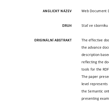
Web Document De
ANGLICKÝ NÁZEV
Stať ve sborník
DRUH
The effective do
ORIGINÁLNÍ ABSTRAKT
the advance docu
description base
reflecting the d
tools for the RD
The paper presen
level represents
the Semantic ont
presenting examp