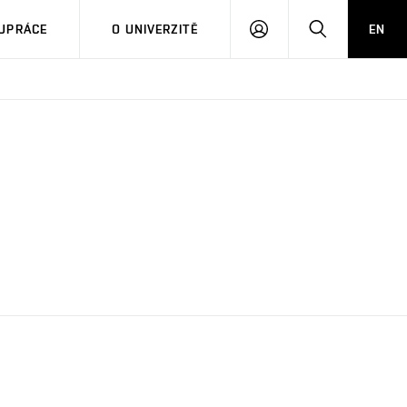
PŘIHLÁSIT
HLEDAT
UPRÁCE
O UNIVERZITĚ
EN
SE