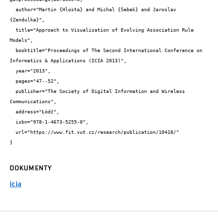
  author="Martin {Hlosta} and Michal {Šebek} and Jaroslav 
{Zendulka}",

  title="Approach to Visualisation of Evolving Association Rule 
Models",

  booktitle="Proceedings of The Second International Conference on 
Informatics & Applications (ICIA 2013)",

  year="2013",

  pages="47--52",

  publisher="The Society of Digital Information and Wireless 
Communications",

  address="Łódź",

  isbn="978-1-4673-5255-0",

  url="https://www.fit.vut.cz/research/publication/10418/"

}
DOKUMENTY
icia