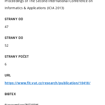
Proceedings of The Second International Conference on
Informatics & Applications (ICIA 2013)
STRANY OD
47
STRANY DO
52
STRANY POČET
6
URL
https://www.fit.vut.cz/research/publication/10418/
BIBTEX
@inproceedings{BUT103546,
