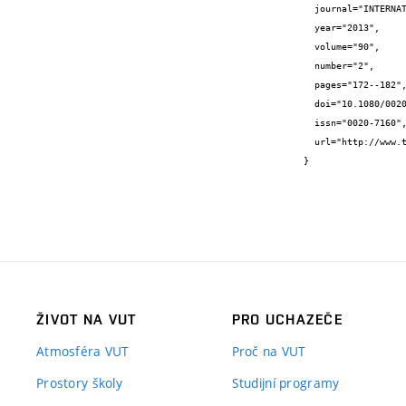
  journal="INTERNATIONAL JOURNAL OF COMPUTER MATHEMATICS",

  year="2013",

  volume="90",

  number="2",

  pages="172--182",

  doi="10.1080/00207160.2012.723703",

  issn="0020-7160",

  url="http://www.tandfonline.com/doi/abs/10.1080/00207160.2012.723703"

}
ŽIVOT NA VUT
PRO UCHAZEČE
Atmosféra VUT
Proč na VUT
Prostory školy
Studijní programy