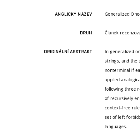
Generalized One
ANGLICKÝ NÁZEV
Článek recenzo
DRUH
In generalized o
ORIGINÁLNÍ ABSTRAKT
strings, and the 
nonterminal if ea
applied analogic
following three 
of recursively e
context-free rul
set of left forbi
languages.