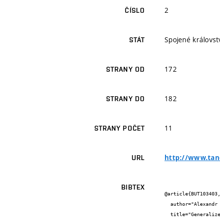
2
ČÍSLO
Spojené královstv
STÁT
172
STRANY OD
182
STRANY DO
11
STRANY POČET
http://www.tan
URL
BIBTEX
@article{BUT103403,
  author="Alexandr {Meduna} and Petr {Zemek}",

  title="Generalized One-Sided Forbidding Grammars",
