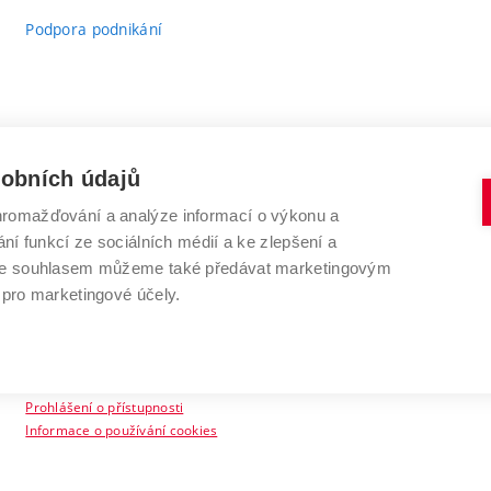
Podpora podnikání
sobních údajů
romažďování a analýze informací o výkonu a
VYSOKÉ UČENÍ TECHNICKÉ V BRNĚ
ní funkcí ze sociálních médií a ke zlepšení a
Antonínská 548/1
www.vut.cz
 Se souhlasem můžeme také předávat marketingovým
602 00 Brno
vut@vutbr.cz
 pro marketingové účely.
Prohlášení o přístupnosti
Informace o používání cookies