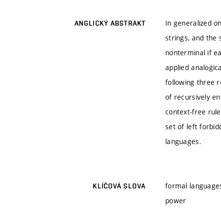
In generalized o
ANGLICKÝ ABSTRAKT
strings, and the 
nonterminal if ea
applied analogic
following three 
of recursively e
context-free rul
set of left forbi
languages.
formal languages
KLÍČOVÁ SLOVA
power