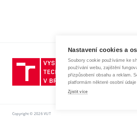
Nastavení cookies a o
Soubory cookie používáme ke sh
Vysoké
používání webu, zajištění fungová
učení
přizpůsobení obsahu a reklam.
technické
platformám některé osobní údaje
v
Brně
Zjistit více
Copyright © 2026 VUT