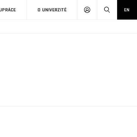
PŘIHLÁSIT
HLEDAT
UPRÁCE
O UNIVERZITĚ
EN
SE