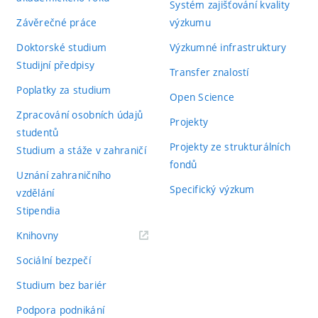
Systém zajišťování kvality
Závěrečné práce
výzkumu
Doktorské studium
Výzkumné infrastruktury
Studijní předpisy
Transfer znalostí
Poplatky za studium
Open Science
Zpracování osobních údajů
Projekty
studentů
Projekty ze strukturálních
Studium a stáže v zahraničí
fondů
Uznání zahraničního
Specifický výzkum
vzdělání
Stipendia
(externí
Knihovny
odkaz)
Sociální bezpečí
Studium bez bariér
Podpora podnikání