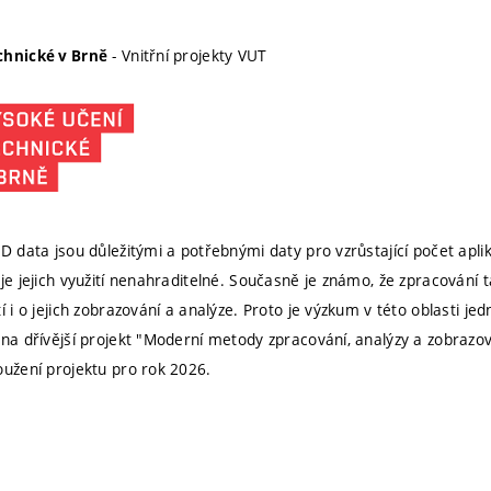
- Vnitřní projekty VUT
chnické v Brně
3D data jsou důležitými a potřebnými daty pro vzrůstající počet apl
 je jejich využití nenahraditelné. Současně je známo, že zpracování 
í i o jejich zobrazování a analýze. Proto je výzkum v této oblasti jed
 na dřívější projekt "Moderní metody zpracování, analýzy a zobrazov
oužení projektu pro rok 2026.