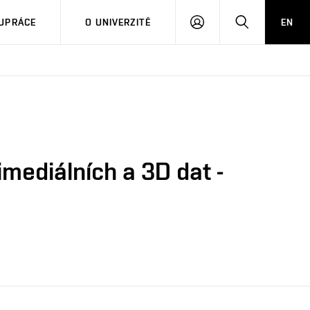
PŘIHLÁSIT
HLEDAT
UPRÁCE
O UNIVERZITĚ
EN
SE
mediálních a 3D dat -