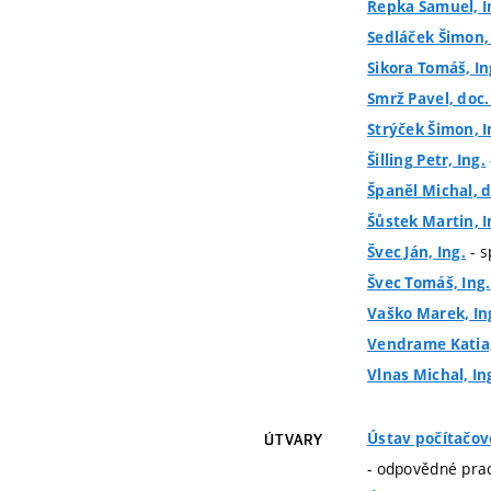
Repka Samuel, I
Sedláček Šimon, 
Sikora Tomáš, In
Smrž Pavel, doc.
Strýček Šimon, I
Šilling Petr, Ing.
Španěl Michal, do
Šůstek Martin, I
- s
Švec Ján, Ing.
Švec Tomáš, Ing.
Vaško Marek, In
Vendrame Katia,
Vlnas Michal, In
Ústav počítačov
ÚTVARY
- odpovědné prac