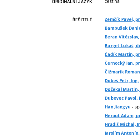
čeština
ORIGINÁLNÍ JAZYK
Zemčík Pavel, prof
ŘEŠITELÉ
Bambušek Daniel
Beran Vítězslav, 
Burget Lukáš, do
Čadík Martin, pro
Černocký Jan, pro
Čižmarik Roman,
Dobeš Petr, Ing.
Dočekal Martin, 
Dubovec Pavol, 
- sp
Han Jiangyu
Herout Adam, pro
Hradiš Michal, In
Jarolím Antonín,