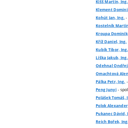
Kišš Martin, Ing.
Klement Dominik
-
Kohút Jan, Ing.
Kostelník Martin
Kroupa Dominik,
Kříž Daniel, Ing.
Kubík Tibor, Ing
Liška Jakub, Ing.
Odehnal Ondřej,
Omachtová Alena
-
Pálka Petr, Ing.
- spol
Peng Junyi
Polášek Tomáš, 
Polok Alexander,
Pukanec Dávid, 
Reich Bořek, Ing