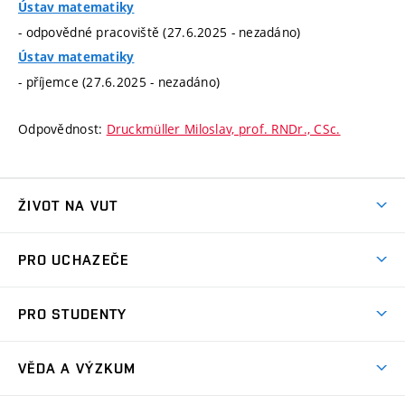
Ústav matematiky
- odpovědné pracoviště (27.6.2025 - nezadáno)
Ústav matematiky
- příjemce (27.6.2025 - nezadáno)
Odpovědnost:
Druckmüller Miloslav, prof. RNDr., CSc.
ŽIVOT NA VUT
Atmosféra VUT
PRO UCHAZEČE
Prostory školy
Proč na VUT
Koleje
PRO STUDENTY
Studijní programy
Stravování
Předměty
Studijní předpisy
Studium a stáže v zahraničí
Stipendia
Dny otevřených dveří
VĚDA A VÝZKUM
Sport na VUT
(externí
Studijní programy
Poplatky za studium
Uznání zahraničního vzdělání
Knihovny
Aktivity pro juniory
Studentský život