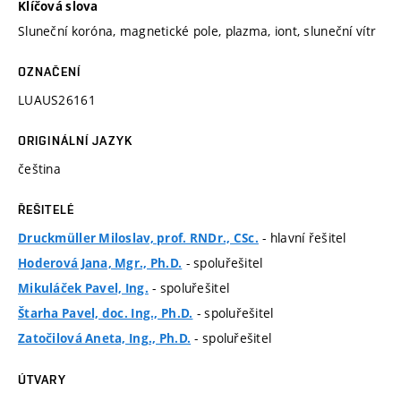
Klíčová slova
Sluneční koróna, magnetické pole, plazma, iont, sluneční vítr
OZNAČENÍ
LUAUS26161
ORIGINÁLNÍ JAZYK
čeština
ŘEŠITELÉ
- hlavní řešitel
Druckmüller Miloslav, prof. RNDr., CSc.
- spoluřešitel
Hoderová Jana, Mgr., Ph.D.
- spoluřešitel
Mikuláček Pavel, Ing.
- spoluřešitel
Štarha Pavel, doc. Ing., Ph.D.
- spoluřešitel
Zatočilová Aneta, Ing., Ph.D.
ÚTVARY