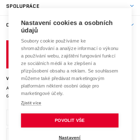
odkaz)
Věda a výzkum na VUT
Harmonogram akademického roku
Zpracování osobních údajů studentů
Sociální bezpečí
SPOLUPRÁCE
Celoživotní vzdělávání
Brno
Podpora excelence
Závěrečné práce
Studium bez bariér
Zpracování osobních údajů uchazečů o studium
Firemní spolupráce
Mezinárodní vědecká rada
Nastavení cookies a osobních
O UNIVERZITĚ
Doktorské studium
Podpora podnikání
E-přihláška
údajů
Zahraniční spolupráce
Systém zajišťování kvality výzkumu
Profil univerzity
Spolupráce se školami
Soubory cookie používáme ke
Vysoké
Výzkumné infrastruktury
shromažďování a analýze informací o výkonu
Udržitelná univerzita
učení
Služby univerzity
Transfer znalostí
a používání webu, zajištění fungování funkcí
technické
Podnikavá univerzita / ContriBUTe
Mezinárodní dohody
ze sociálních médií a ke zlepšení a
Open Science
v
Bezpečná univerzita
přizpůsobení obsahu a reklam. Se souhlasem
Univerzitní sítě
Brně
Projekty
můžeme také předávat marketingovým
VYSOKÉ UČENÍ TECHNICKÉ V BRNĚ
Vyznamenání
platformám některé osobní údaje pro
Projekty ze strukturálních fondů
Antonínská 548/1
www.vut.cz
marketingové účely.
Organizační struktura
602 00 Brno
vut@vutbr.cz
Specifický výzkum
Zjistit více
Úřední deska
Ochrana osobních údajů
POVOLIT VŠE
(externí
Pracovní příležitosti
Nastavení