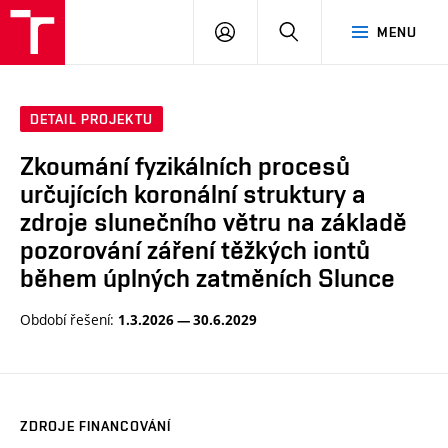
VUT
PŘIHLÁSIT
HLEDAT
MENU
SE
DETAIL PROJEKTU
Zkoumání fyzikálních procesů
určujících koronální struktury a
zdroje slunečního větru na základě
pozorování záření těžkých iontů
během úplných zatměních Slunce
Období řešení:
1.3.2026 — 30.6.2029
ZDROJE FINANCOVÁNÍ