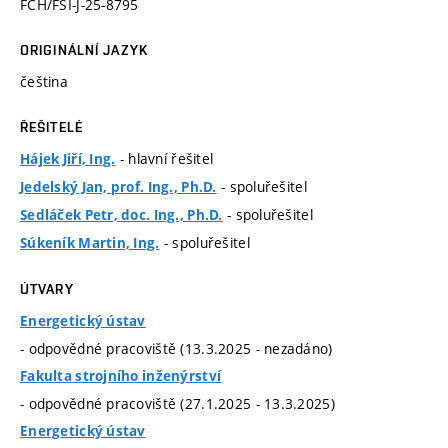
FCH/FSI-J-25-8795
ORIGINÁLNÍ JAZYK
čeština
ŘEŠITELÉ
- hlavní řešitel
Hájek Jiří, Ing.
- spoluřešitel
Jedelský Jan, prof. Ing., Ph.D.
- spoluřešitel
Sedláček Petr, doc. Ing., Ph.D.
- spoluřešitel
Súkeník Martin, Ing.
ÚTVARY
Energetický ústav
- odpovědné pracoviště (13.3.2025 - nezadáno)
Fakulta strojního inženýrství
- odpovědné pracoviště (27.1.2025 - 13.3.2025)
Energetický ústav