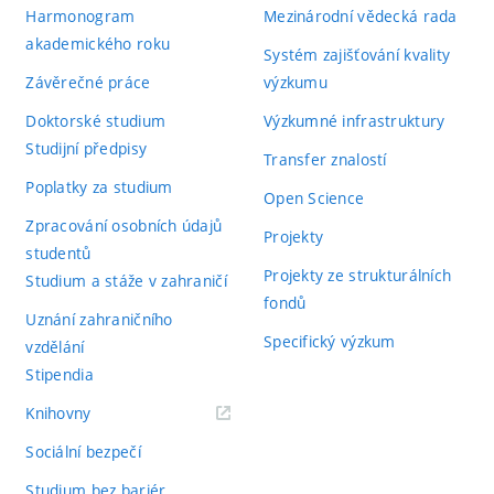
Harmonogram
Mezinárodní vědecká rada
akademického roku
Systém zajišťování kvality
Závěrečné práce
výzkumu
Doktorské studium
Výzkumné infrastruktury
Studijní předpisy
Transfer znalostí
Poplatky za studium
Open Science
Zpracování osobních údajů
Projekty
studentů
Projekty ze strukturálních
Studium a stáže v zahraničí
fondů
Uznání zahraničního
Specifický výzkum
vzdělání
Stipendia
(externí
Knihovny
odkaz)
Sociální bezpečí
Studium bez bariér