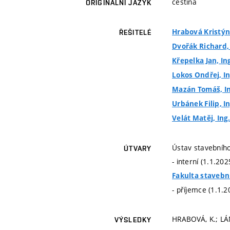
čeština
ORIGINÁLNÍ JAZYK
Hrabová Kristýna,
ŘEŠITELÉ
Dvořák Richard, 
Křepelka Jan, In
Lokos Ondřej, In
Mazán Tomáš, Ing
Urbánek Filip, I
Velát Matěj, Ing
Ústav stavebního
ÚTVARY
- interní (1.1.20
Fakulta stavebn
- příjemce (1.1.2
HRABOVÁ, K.; LÁN
VÝSLEDKY