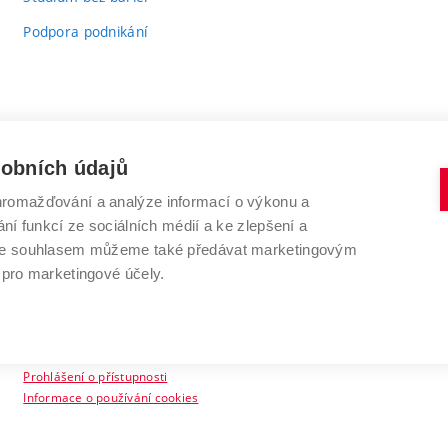
Podpora podnikání
sobních údajů
romažďování a analýze informací o výkonu a
VYSOKÉ UČENÍ TECHNICKÉ V BRNĚ
ní funkcí ze sociálních médií a ke zlepšení a
Antonínská 548/1
www.vut.cz
 Se souhlasem můžeme také předávat marketingovým
602 00 Brno
vut@vutbr.cz
 pro marketingové účely.
Prohlášení o přístupnosti
Informace o používání cookies