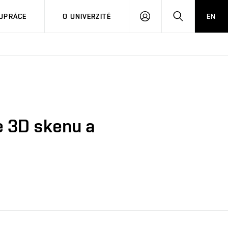
PŘIHLÁSIT
HLEDAT
UPRÁCE
O UNIVERZITĚ
EN
SE
e 3D skenu a