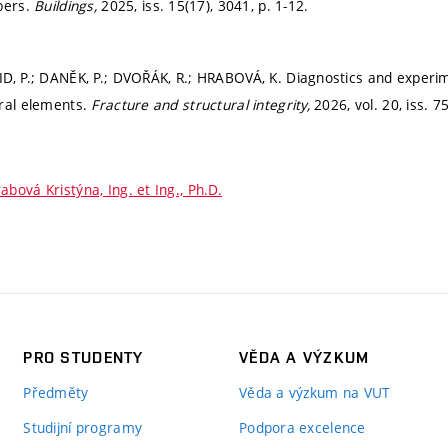
bers.
Buildings,
2025, iss. 15(17), 3041,
p. 1-12.
D, P.; DANĚK, P.; DVOŘÁK, R.; HRABOVÁ, K. Diagnostics and experim
ral elements.
Fracture and structural integrity,
2026, vol. 20, iss. 7
abová Kristýna, Ing. et Ing., Ph.D.
PRO STUDENTY
VĚDA A VÝZKUM
Předměty
Věda a výzkum na VUT
Studijní programy
Podpora excelence