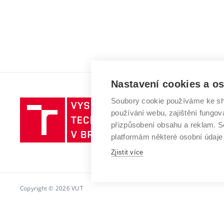
Nastavení cookies a o
Soubory cookie používáme ke sh
Vysoké
používání webu, zajištění fungová
učení
přizpůsobení obsahu a reklam.
technické
platformám některé osobní údaje
v
Zjistit více
Brně
Copyright © 2026 VUT