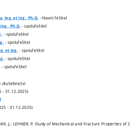
- hlavní řešitel
 Ing. et Ing., Ph.D.
- spoluřešitel
Ing., Ph.D.
- spoluřešitel
g.
- spoluřešitel
g.
- spoluřešitel
. et Ing.
- spoluřešitel
ng.
- spoluřešitel
.
 zkušebnictví
25 - 31.12.2025)
í
025 - 31.12.2025)
ÍK, J.; LEHNER, P. Study of Mechanical and Fracture Properties of 