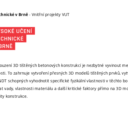
- Vnitřní projekty VUT
chnické v Brně
souzení 3D tištěných betonových konstrukcí je nezbytné vyvinout met
osti. To zahrnuje vytvoření přesných 3D modelů tištěných prvků, vy
DT schopných vyhodnotit specifické fyzikální vlastnosti v těchto bo
at vady, vlastnosti materiálu a další kritické faktory přímo na 3D 
ity konstrukce.