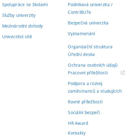
Spolupráce se školami
Podnikavá univerzita /
ContriBUTe
Služby univerzity
Bezpečná univerzita
Mezinárodní dohody
Vyznamenání
Univerzitní sítě
Organizační struktura
Úřední deska
Ochrana osobních údajů
(externí
Pracovní příležitosti
odkaz)
Podpora a rozvoj
zaměstnanců a studujících
Rovné příležitosti
Sociální bezpečí
HR Award
Kontakty