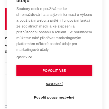
údajů
Zahraniční spolupráce
Systém zajišťování kvality výzkumu
Profil univerzity
Soubory cookie používáme ke
Spolupráce se školami
Vysoké
Výzkumné infrastruktury
shromažďování a analýze informací o výkonu
Udržitelná univerzita
učení
Služby univerzity
Transfer znalostí
a používání webu, zajištění fungování funkcí
technické
Podnikavá univerzita / ContriBUTe
Mezinárodní dohody
ze sociálních médií a ke zlepšení a
Open Science
v
Bezpečná univerzita
přizpůsobení obsahu a reklam. Se souhlasem
Univerzitní sítě
Brně
Projekty
můžeme také předávat marketingovým
VYSOKÉ UČENÍ TECHNICKÉ V BRNĚ
Vyznamenání
platformám některé osobní údaje pro
Projekty ze strukturálních fondů
Antonínská 548/1
www.vut.cz
marketingové účely.
Organizační struktura
602 00 Brno
vut@vutbr.cz
Specifický výzkum
Zjistit více
Úřední deska
Ochrana osobních údajů
POVOLIT VŠE
(externí
Pracovní příležitosti
Nastavení
odkaz)
Podpora a rozvoj zaměstnanců a studujících
Povolit pouze nezbytné
Rovné příležitosti
Copyright © 2026 VUT
Sociální bezpečí