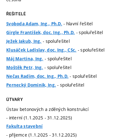
ŘEŠITELÉ
- hlavní řešitel
Svoboda Adam, Ing., Ph.D.
- spoluřešitel
Girgle František, doc. Ing., Ph.D.
- spoluřešitel
Ježek Jakub, Ing.
- spoluřešitel
Klusáček Ladislav, doc. Ing., CSc.
- spoluřešitel
Máj Martina, Ing.
- spoluřešitel
Moštěk Petr, Ing.
- spoluřešitel
Nečas Radim, doc. Ing., Ph.D.
- spoluřešitel
Pernecký Dominik, Ing.
ÚTVARY
Ústav betonových a zděných konstrukcí
- interní (1.1.2025 - 31.12.2025)
Fakulta stavební
- příjemce (1.1.2025 - 31.12.2025)