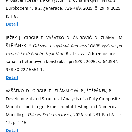
Protlačení desek s FRP výztuží – srovnání experimentu s
Eurokodem 1. a 2. generace.
TZB-info,
2025, č. 29. 9.2025,
s. 1-8.
Detail
JEŽEK, J.; GIRGLE, F.; VAŠÁTKO, D.; ČAIROVIĆ, D.; ZLÁMAL, M.;
ŠTĚPÁNEK, P.
Odezva a zbytková únosnost GFRP výztuže po
expozici extrémním teplotám.
Bratislava: Združenie pre
sanáciu betónových konštrukcií pri SZSI, 2025.
s. 64.
ISBN:
978-80-227-5551-1.
Detail
VAŠÁTKO, D.; GIRGLE, F.; ZLÁMALOVÁ, P.; ŠTĚPÁNEK, P.
Development and Structural Analysis of a Fully Composite
Modular Footbridge: Experimental Testing and Numerical
Modelling.
Thin-walled structures,
2026, vol. 231 Part A, iss.
12,
p. 1-15.
Detail