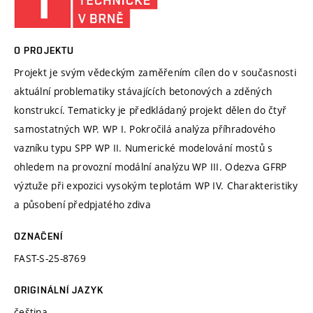
O PROJEKTU
Projekt je svým vědeckým zaměřením cílen do v současnosti
aktuální problematiky stávajících betonových a zděných
konstrukcí. Tematicky je předkládaný projekt dělen do čtyř
samostatných WP. WP I. Pokročilá analýza příhradového
vazníku typu SPP WP II. Numerické modelování mostů s
ohledem na provozní modální analýzu WP III. Odezva GFRP
výztuže při expozici vysokým teplotám WP IV. Charakteristiky
a působení předpjatého zdiva
OZNAČENÍ
FAST-S-25-8769
ORIGINÁLNÍ JAZYK
čeština