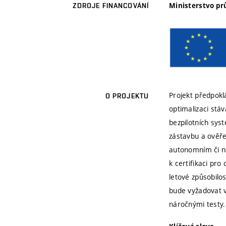
Ministerstvo p
ZDROJE FINANCOVÁNÍ
Projekt předpokl
O PROJEKTU
optimalizaci stá
bezpilotních sys
zástavbu a ověře
autonomním či na
k certifikaci pro
letové způsobilos
bude vyžadovat v
náročnými testy.