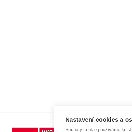
Nastavení cookies a o
Soubory cookie používáme ke sh
Vysoké