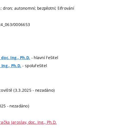
; dron; autonomní; bezpilotní; šifrování
24_063/0006653
- hlavní řešitel
 doc. Ing., Ph.D.
- spoluřešitel
 Ing., Ph.D.
oviště (3.3.2025 - nezadáno)
2025 - nezadáno)
račka Jaroslav, doc. Ing., Ph.D.