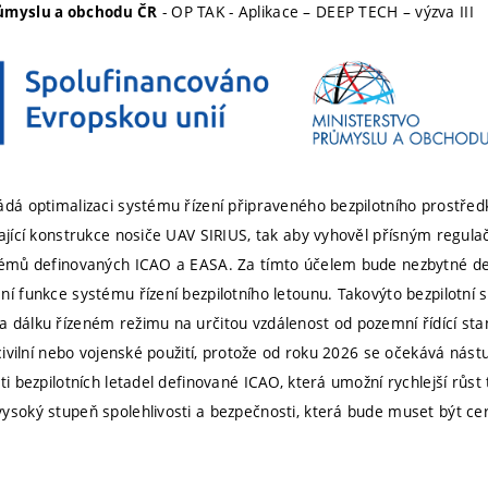
- OP TAK - Aplikace – DEEP TECH – výzva III
růmyslu a obchodu ČR
ádá optimalizaci systému řízení připraveného bezpilotního prostřed
vající konstrukce nosiče UAV SIRIUS, tak aby vyhověl přísným regu
témů definovaných ICAO a EASA. Za tímto účelem bude nezbytné def
ní funkce systému řízení bezpilotního letounu. Takovýto bezpilotn
 dálku řízeném režimu na určitou vzdálenost od pozemní řídící stan
 civilní nebo vojenské použití, protože od roku 2026 se očekává nás
ti bezpilotních letadel definované ICAO, která umožní rychlejší růs
ysoký stupeň spolehlivosti a bezpečnosti, která bude muset být cer