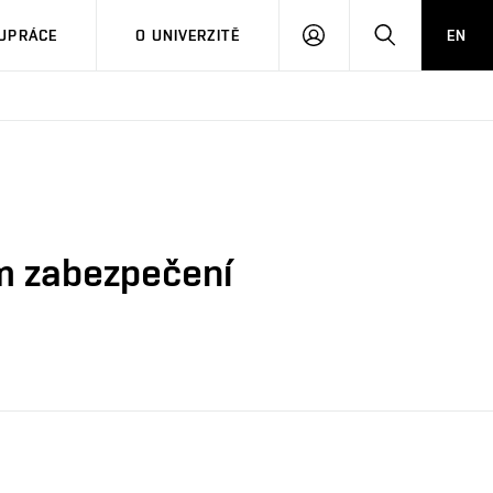
PŘIHLÁSIT
HLEDAT
UPRÁCE
O UNIVERZITĚ
EN
SE
m zabezpečení