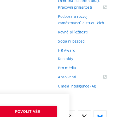
Ochrana osobních údajů
(externí
Pracovní příležitosti
odkaz)
Podpora a rozvoj
zaměstnanců a studujících
Rovné příležitosti
Sociální bezpečí
HR Award
Kontakty
Pro média
(externí
Absolventi
odkaz)
Umělá inteligence (AI)
POVOLIT VŠE