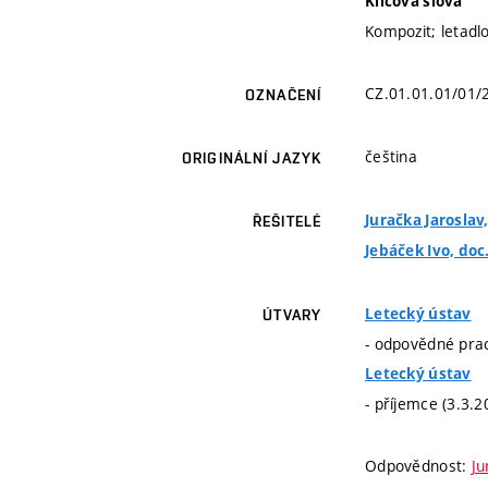
Klíčová slova
Kompozit; letadlo
CZ.01.01.01/01/
OZNAČENÍ
čeština
ORIGINÁLNÍ JAZYK
Juračka Jaroslav,
ŘEŠITELÉ
Jebáček Ivo, doc.
Letecký ústav
ÚTVARY
- odpovědné prac
Letecký ústav
- příjemce (3.3.
Odpovědnost:
Ju