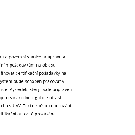
ku a pozemní stanice, a úpravu a
lačním požadavkům na oblast
inovat certifikační požadavky na
í systém bude schopen pracovat v
ice. Výsledek, který bude připraven
tup mezinárodní regulace oblasti
t trhu s UAV. Tento způsob operování
tifikační autoritě prokázána