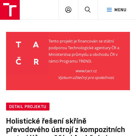
VUT
PŘIHLÁSIT
HLEDAT
MENU
SE
Tento projekt je financován se státní
podporou Technologické agentury ČR a
Ministerstva průmyslu a obchodu ČR v
rámci Programu TREND.
www.tacr.cz
Výzkum užitečný pro společnost.
DETAIL PROJEKTU
Holistické řešení skříně
převodového ústrojí z kompozitních