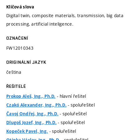
Klíčová slova
Digital twin, composite materials, transmission, big data
processing, artificial inteligence.
OZNAČENÍ
FW12010343
ORIGINÁLNÍ JAZYK
čeština
ŘEŠITELÉ
- hlavní řešitel
Prokop Aleš, Ing., Ph.D.
- spoluřešitel
Czakó Alexander, Ing., Ph.D.
- spoluřešitel
Čavoj Ondřej, Ing., Ph.D.
- spoluřešitel
Dlugoš Jozef, Ing., Ph.D.
- spoluřešitel
Kopeček Pavel, Ing.
- spoluřešitel
Otipka Václav, Ing., Ph.D.