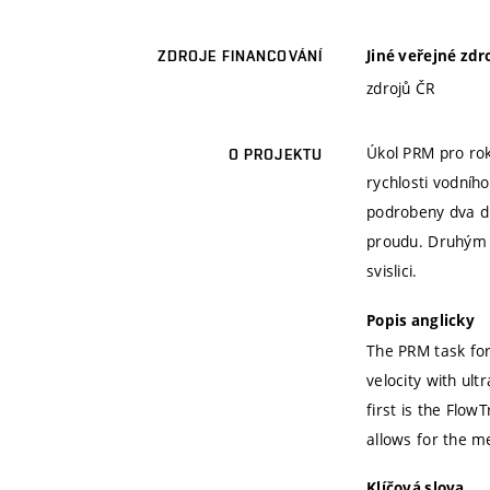
Jiné veřejné zdr
ZDROJE FINANCOVÁNÍ
zdrojů ČR
Úkol PRM pro rok
O PROJEKTU
rychlosti vodní
podrobeny dva dr
proudu. Druhým 
svislici.
Popis anglicky
The PRM task for
velocity with ult
first is the Flow
allows for the m
Klíčová slova