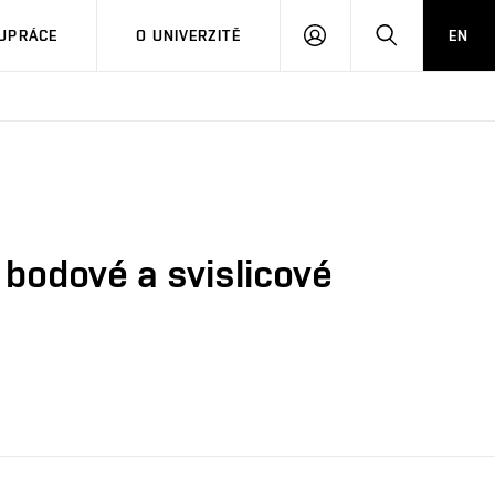
PŘIHLÁSIT
HLEDAT
UPRÁCE
O UNIVERZITĚ
EN
SE
 bodové a svislicové