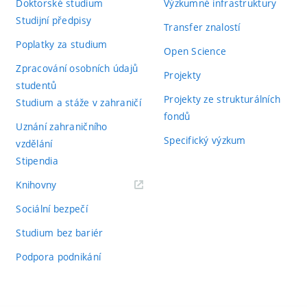
Doktorské studium
Výzkumné infrastruktury
Studijní předpisy
Transfer znalostí
Poplatky za studium
Open Science
Zpracování osobních údajů
Projekty
studentů
Projekty ze strukturálních
Studium a stáže v zahraničí
fondů
Uznání zahraničního
Specifický výzkum
vzdělání
Stipendia
(externí
Knihovny
odkaz)
Sociální bezpečí
Studium bez bariér
Podpora podnikání