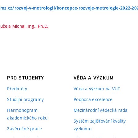
z.cz/rozvoj-v-metrologii/koncepce-rozvoje-metrologie-2022-20
užela Michal, Ing., Ph.D.
PRO STUDENTY
VĚDA A VÝZKUM
Předměty
Věda a výzkum na VUT
Studijní programy
Podpora excelence
Harmonogram
Mezinárodní vědecká rada
akademického roku
Systém zajišťování kvality
Závěrečné práce
výzkumu