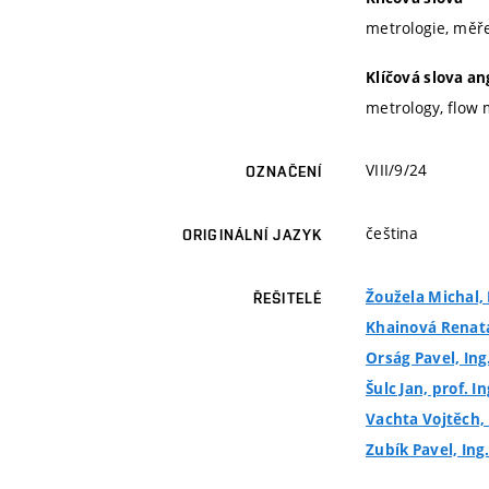
metrologie, měř
Klíčová slova an
metrology, flow
VIII/9/24
OZNAČENÍ
čeština
ORIGINÁLNÍ JAZYK
Žoužela Michal, 
ŘEŠITELÉ
Khainová Renata
Orság Pavel, Ing
Šulc Jan, prof. In
Vachta Vojtěch, 
Zubík Pavel, Ing.