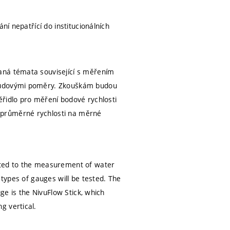
ní nepatřící do institucionálních
aná témata související s měřením
roudovými poměry. Zkouškám budou
ěřidlo pro měření bodové rychlosti
 průměrné rychlosti na měrné
ated to the measurement of water
 types of gauges will be tested. The
uge is the NivuFlow Stick, which
g vertical.