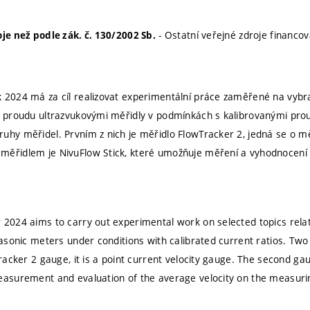
- Ostatní veřejné zdroje financová
oje než podle zák. č. 130/2002 Sb.
 2024 má za cíl realizovat experimentální práce zaměřené na vybr
ho proudu ultrazvukovými měřidly v podmínkách s kalibrovanými p
uhy měřidel. Prvním z nich je měřidlo FlowTracker 2, jedná se o m
měřidlem je NivuFlow Stick, které umožňuje měření a vyhodnocení
 2024 aims to carry out experimental work on selected topics rel
rasonic meters under conditions with calibrated current ratios. Two
Tracker 2 gauge, it is a point current velocity gauge. The second ga
easurement and evaluation of the average velocity on the measurin