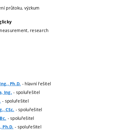
ení průtoku, výzkum
glicky
 measurement, research
- hlavní řešitel
Ing., Ph.D.
- spoluřešitel
, Ing.
- spoluřešitel
.
- spoluřešitel
g., CSc.
- spoluřešitel
Bc.
- spoluřešitel
, Ph.D.