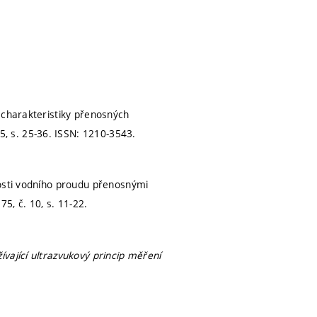
 charakteristiky přenosných
25,
s. 25-36.
ISSN: 1210-3543.
losti vodního proudu přenosnými
 75, č. 10,
s. 11-22.
vající ultrazvukový princip měření