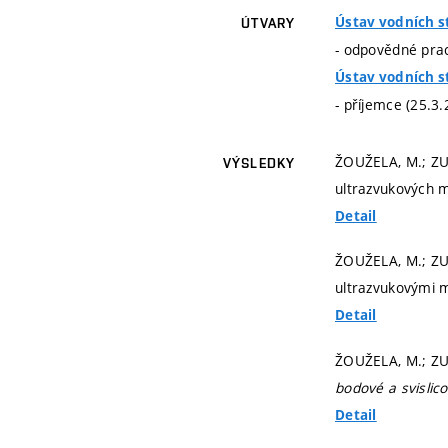
Ústav vodních s
ÚTVARY
- odpovědné prac
Ústav vodních s
- příjemce (25.3
ŽOUŽELA, M.; ZUB
VÝSLEDKY
ultrazvukových m
Detail
ŽOUŽELA, M.; ZUB
ultrazvukovými m
Detail
ŽOUŽELA, M.; ZUB
bodové a svislic
Detail