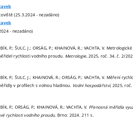
taveb
oviště (25.3.2024 - nezadáno)
taveb
.2024 - nezadáno)
ÍK, P.; ŠULC, J.; ORSÁG, P.; KHAINOVÁ, R.; VACHTA, V. Metrologické
ěřidel rychlosti vodního proudu.
Metrologie,
2025, roč. 34, č. 2/20
ÍK, P.; ŠULC, J.; KHAINOVÁ, R.; ORSÁG, P.; VACHTA, V. Měření rych
ěřidly v profilech s volnou hladinou.
Vodní hospodářství,
2025, roč.
ÍK, P.; ORSÁG, P.; KHAINOVÁ, R.; VACHTA, V.
Přenosná měřidla využí
ové rychlosti vodního proudu.
Brno: 2024. 211 s.