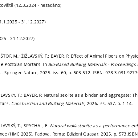
oviště (12.3.2024 - nezadáno)
(1.1.2025 - 31.12.2027)
025 - 31.12.2027)
IŠTOF, M.; ŽIŽLAVSKÝ, T.; BAYER, P. Effect of Animal Fibers on Phys
me-Pozzolan Mortars. In
Bio-Based Building Materials - Proceeding
. Springer Nature, 2025. iss. 60,
p. 503-512.
ISBN: 978-3-031-9277
LAVSKÝ, T.; BAYER, P. Natural zeolite as a binder and aggregate: Th
rtars.
Construction and Building Materials,
2026, iss. 537,
p. 1-14.
ŽLAVSKÝ, T.; SPYCHAL, E.
Natural wollastonite as a performance en
nce (HMC 2025), Padova. Roma: Edizioni Quasar, 2025.
p. 573.
ISBN