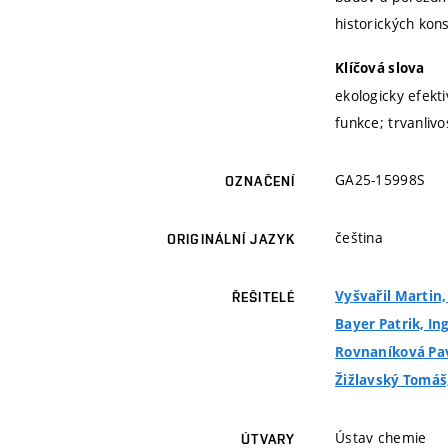
historických kons
Klíčová slova
ekologicky efekti
funkce; trvanlivos
GA25-15998S
OZNAČENÍ
čeština
ORIGINÁLNÍ JAZYK
Vyšvařil Martin,
ŘEŠITELÉ
Bayer Patrik, Ing
Rovnaníková Pavl
Žižlavský Tomáš,
Ústav chemie
ÚTVARY