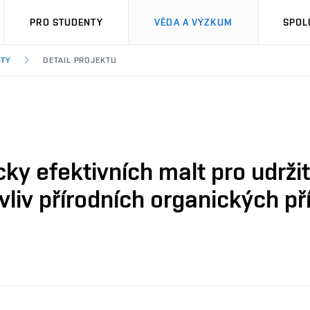
PRO STUDENTY
VĚDA A VÝZKUM
SPOL
KTY
DETAIL PROJEKTU
ky efektivních malt pro udrži
vliv přírodních organických př