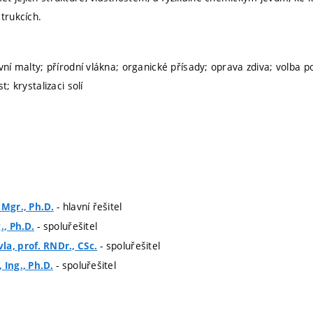
trukcích.
vní malty; přírodní vlákna; organické přísady; oprava zdiva; volba po
t; krystalizaci solí
- hlavní řešitel
 Mgr., Ph.D.
- spoluřešitel
., Ph.D.
- spoluřešitel
a, prof. RNDr., CSc.
- spoluřešitel
 Ing., Ph.D.