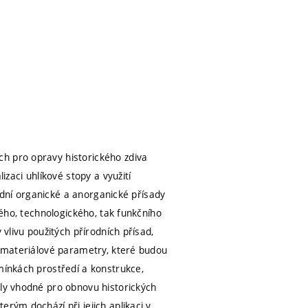
h pro opravy historického zdiva
aci uhlíkové stopy a využití
rodní organické a anorganické přísady
vého, technologického, tak funkčního
 vlivu použitých přírodních přísad,
ny materiálové parametry, které budou
mínkách prostředí a konstrukce,
ály vhodné pro obnovu historických
rým dochází při jejich aplikaci v