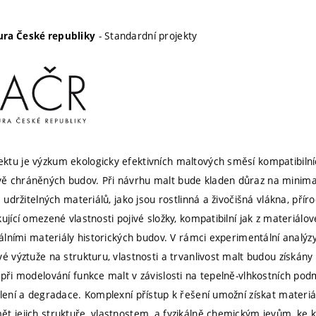
- Standardní projekty
ra České republiky
tu je výzkum ekologicky efektivních maltových směsí kompatibilníc
 chráněných budov. Při návrhu malt bude kladen důraz na minimaliz
e udržitelných materiálů, jako jsou rostlinná a živočišná vlákna, pří
ující omezené vlastnosti pojivé složky, kompatibilní jak z materiálo
nálními materiály historických budov. V rámci experimentální analýzy
vé výztuže na strukturu, vlastnosti a trvanlivost malt budou získá
 při modelování funkce malt v závislosti na tepelně-vlhkostních pod
olení a degradace. Komplexní přístup k řešení umožní získat materi
t jejich struktuře, vlastnostem, a fyzikálně chemickým jevům, ke kte