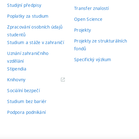
Studijní předpisy
Transfer znalostí
Poplatky za studium
Open Science
Zpracování osobních údajů
Projekty
studentů
Projekty ze strukturálních
Studium a stáže v zahraničí
fondů
Uznání zahraničního
Specifický výzkum
vzdělání
Stipendia
(externí
Knihovny
odkaz)
Sociální bezpečí
Studium bez bariér
Podpora podnikání