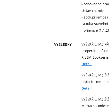
- odpovědné prac
Ústav chemie
- spolupříjemce 
Fakulta stavební
- příjemce (1.1.2
VYŠVAŘIL, M.; KŘ
VÝSLEDKY
Properties of Li
RILEM Bookseries
Detail
VYŠVAŘIL, M.; ŽIŽ
historic lime mo
Detail
VYŠVAŘIL, M.; ŽI
Mortars Confere