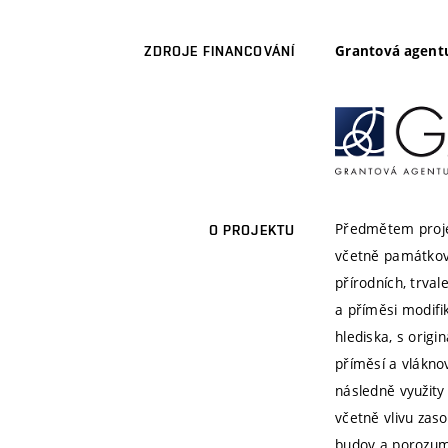
Grantová agentu
ZDROJE FINANCOVÁNÍ
Předmětem projek
O PROJEKTU
včetně památkově
přírodních, trval
a příměsi modifik
hlediska, s origi
příměsí a vlákno
následně využity
včetně vlivu zas
budov a porozumě