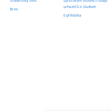
Studentský život
Zpracování osobních údajů
uchazečů o studium
Brno
E-přihláška