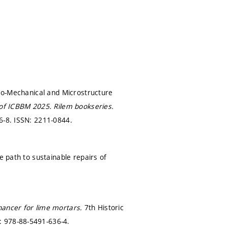
ico-Mechanical and Microstructure
s of ICBBM 2025.
Rilem bookseries.
6-8. ISSN: 2211-0844.
e path to sustainable repairs of
hancer for lime mortars.
7th Historic
: 978-88-5491-636-4.