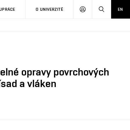
PŘIHLÁSIT
HLEDAT
UPRÁCE
O UNIVERZITĚ
EN
SE
telné opravy povrchových
ísad a vláken