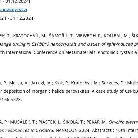
24 - 31.12.2024)
o inženýrství
024 - 31.12.2024)
EK, T.; KRATOCHVÍL, M.; ŠAMOŘIL, T.; VIEWEGH, P.; KOLÍBAL, M.; ŠI
hange tuning in CsPbBr3 nanocrystals and issues of light-induced 
th International Conference on Metamaterials, Photonic Crystals 
, P.; Morsa, A.; Arregi, JA.; Klok, P.; Kratochvil, M.; Sergeev, D.; Müller
r deposition of inorganic halide perovskites: A case study of CsPbB
 2166-532X.
, P.; MUSÁLEK, T.; PIASTEK, J.; ŠIKOLA, T.; PEKAŘ, M.
On-chip electr
ton resonances in CsPbBr3.
NANOCON 2024: Abstracts : 16th Intern