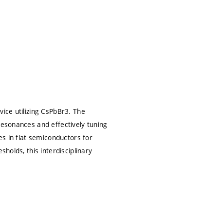
vice utilizing CsPbBr3. The
resonances and effectively tuning
es in flat semiconductors for
sholds, this interdisciplinary