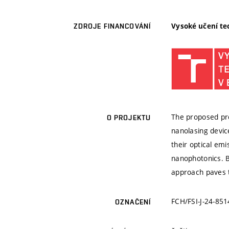
Vysoké učení te
ZDROJE FINANCOVÁNÍ
The proposed pro
O PROJEKTU
nanolasing devic
their optical emi
nanophotonics. By
approach paves t
FCH/FSI-J-24-851
OZNAČENÍ