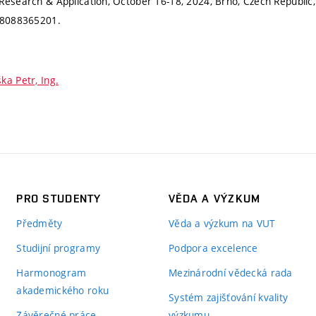
Research & Application, October 16-18, 2024, Brno, Czech Republic,
: 8088365201.
ška Petr, Ing.
PRO STUDENTY
VĚDA A VÝZKUM
Předměty
Věda a výzkum na VUT
Studijní programy
Podpora excelence
Harmonogram
Mezinárodní vědecká rada
akademického roku
Systém zajišťování kvality
Závěrečné práce
výzkumu