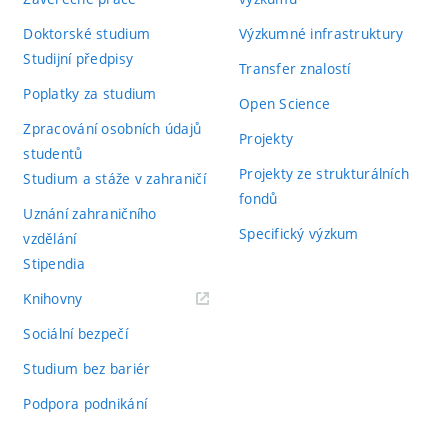
Doktorské studium
Výzkumné infrastruktury
Studijní předpisy
Transfer znalostí
Poplatky za studium
Open Science
Zpracování osobních údajů
Projekty
studentů
Projekty ze strukturálních
Studium a stáže v zahraničí
fondů
Uznání zahraničního
Specifický výzkum
vzdělání
Stipendia
(externí
Knihovny
odkaz)
Sociální bezpečí
Studium bez bariér
Podpora podnikání