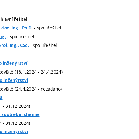
 hlavní řešitel
- spoluřešitel
doc. Ing., Ph.D.
- spoluřešitel
ng.
- spoluřešitel
rof. Ing., CSc.
o inženýrství
oviště (18.1.2024 - 24.4.2024)
o inženýrství
oviště (24.4.2024 - nezadáno)
ká
24 - 31.12.2024)
 a spotřební chemie
24 - 31.12.2024)
o inženýrství