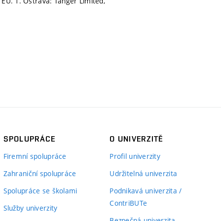
 EU. 1. Ostrava: Tanger Limited,
SPOLUPRÁCE
O UNIVERZITĚ
Firemní spolupráce
Profil univerzity
Zahraniční spolupráce
Udržitelná univerzita
Spolupráce se školami
Podnikavá univerzita /
ContriBUTe
Služby univerzity
Bezpečná univerzita