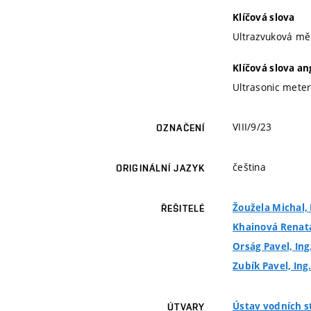
Klíčová slova
Ultrazvuková měři
Klíčová slova an
Ultrasonic meters,
VIII/9/23
OZNAČENÍ
čeština
ORIGINÁLNÍ JAZYK
Žoužela Michal, 
ŘEŠITELÉ
Khainová Renata
Orság Pavel, Ing
Zubík Pavel, Ing.
Ústav vodních s
ÚTVARY