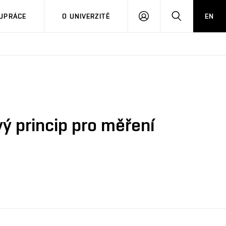
PŘIHLÁSIT
HLEDAT
UPRÁCE
O UNIVERZITĚ
EN
SE
vý princip pro měření