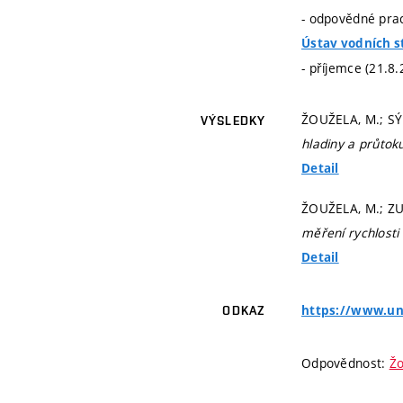
- odpovědné prac
Ústav vodních s
- příjemce (21.8
ŽOUŽELA, M.; SÝ
VÝSLEDKY
hladiny a průtok
Detail
ŽOUŽELA, M.; ZUB
měření rychlosti
Detail
https://www.unm
ODKAZ
Odpovědnost:
Žo