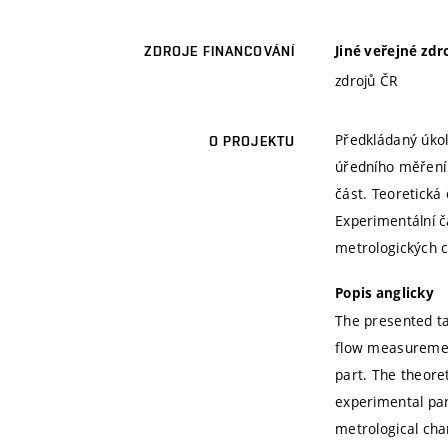
Jiné veřejné zdr
ZDROJE FINANCOVÁNÍ
zdrojů ČR
Předkládaný úkol 
O PROJEKTU
úředního měření 
část. Teoretická
Experimentální č
metrologických 
Popis anglicky
The presented tas
flow measurement
part. The theoret
experimental par
metrological char