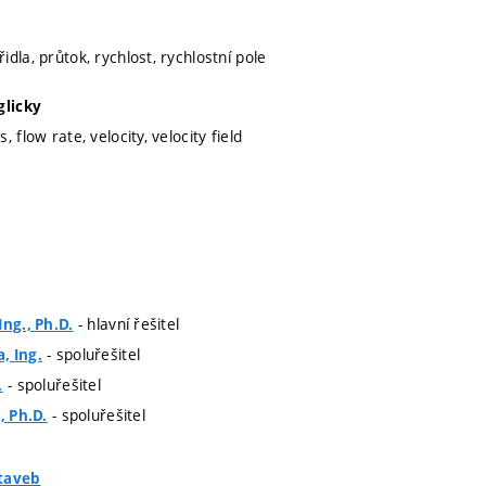
dla, průtok, rychlost, rychlostní pole
glicky
 flow rate, velocity, velocity field
- hlavní řešitel
Ing., Ph.D.
- spoluřešitel
, Ing.
- spoluřešitel
.
- spoluřešitel
, Ph.D.
taveb