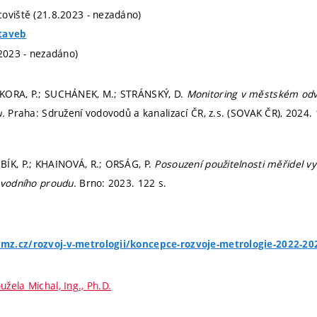
oviště (21.8.2023 - nezadáno)
taveb
.2023 - nezadáno)
KORA, P.; SUCHÁNEK, M.; STRÁNSKÝ, D.
Monitoring v městském odvo
u.
Praha: Sdružení vodovodů a kanalizací ČR, z.s. (SOVAK ČR), 2024.
ÍK, P.; KHAINOVÁ, R.; ORSÁG, P.
Posouzení použitelnosti měřidel vyu
 vodního proudu.
Brno: 2023. 122 s.
z.cz/rozvoj-v-metrologii/koncepce-rozvoje-metrologie-2022-20
užela Michal, Ing., Ph.D.