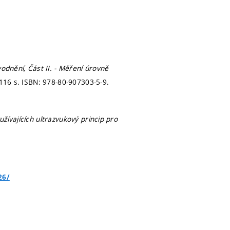
dnění, Část II. - Měření úrovně
 116 s. ISBN: 978-80-907303-5-9.
žívajících ultrazvukový princip pro
26/