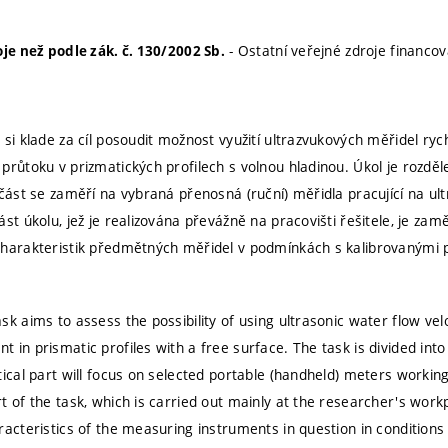
- Ostatní veřejné zdroje financová
oje než podle zák. č. 130/2002 Sb.
si klade za cíl posoudit možnost využití ultrazvukových měřidel ryc
průtoku v prizmatických profilech s volnou hladinou. Úkol je rozděl
 část se zaměří na vybraná přenosná (ruční) měřidla pracující na ul
ást úkolu, jež je realizována převážně na pracovišti řešitele, je z
charakteristik předmětných měřidel v podmínkách s kalibrovanými
k aims to assess the possibility of using ultrasonic water flow veloc
 in prismatic profiles with a free surface. The task is divided int
ical part will focus on selected portable (handheld) meters working
t of the task, which is carried out mainly at the researcher's work
acteristics of the measuring instruments in question in conditions 