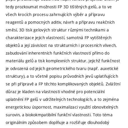
tedy prozkoumat možnosti FP 3D tištěných gelů, a to ve
všech krocích procesu zahrnujících výběr a přípravu
reagentů a pomocných aditiv, návrh a přípravu reakčních
směsí, 3D tisk gelových struktur různými technikami a
charakterizace jejich vlastností, samotná FP vytištěných
objektů a její závislost na strukturních i procesních vlivech,
zabudování inherentních funkčních vlastností přímo do
materiálu gelů a tisk komplexních struktur, jejichž funkčnost
je odvozená od jejich geometrického tvaru (např. auxetické
struktury), a to včetně popisu průvodních jevů uplatňujících
se při přípravě a FP těchto komplikovaných objektů. Zvláštní
důraz je kladen na vlastnosti vhodné pro potenciální
uplatnění FP gelů v udržitelných technologiích, a to zejména
energetickou úspornost, maximalizaci využití obnovitelných
surovin, a biokokmpatibilní funkční vlastnosti. Toto téma
originálním způsobem doplňuje a rozšiřuje dlouhodobý