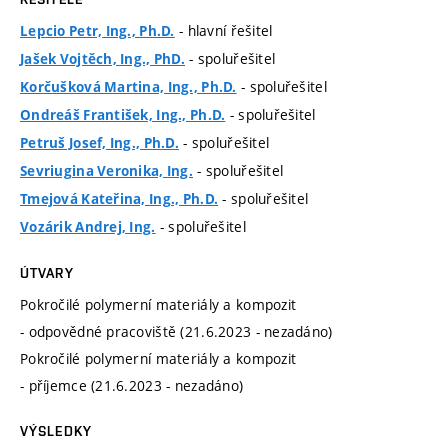
- hlavní řešitel
Lepcio Petr, Ing., Ph.D.
- spoluřešitel
Jašek Vojtěch, Ing., PhD.
- spoluřešitel
Korčušková Martina, Ing., Ph.D.
- spoluřešitel
Ondreáš František, Ing., Ph.D.
- spoluřešitel
Petruš Josef, Ing., Ph.D.
- spoluřešitel
Sevriugina Veronika, Ing.
- spoluřešitel
Tmejová Kateřina, Ing., Ph.D.
- spoluřešitel
Vozárik Andrej, Ing.
ÚTVARY
Pokročilé polymerní materiály a kompozit
- odpovědné pracoviště (21.6.2023 - nezadáno)
Pokročilé polymerní materiály a kompozit
- příjemce (21.6.2023 - nezadáno)
VÝSLEDKY