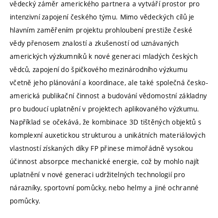
vědecký záměr amerického partnera a vytváří prostor pro
intenzivní zapojení českého týmu. Mimo vědeckých cílů je
hlavním zaměřením projektu prohloubení prestiže české
vědy přenosem znalostí a zkušeností od uznávaných
amerických výzkumníků k nové generaci mladých českých
vědců, zapojení do špičkového mezinárodního výzkumu
včetně jeho plánování a koordinace, ale také společná česko-
americká publikační činnost a budování vědomostní základny
pro budoucí uplatnění v projektech aplikovaného výzkumu.
Například se očekává, že kombinace 3D tištěných objektů s
komplexní auxetickou strukturou a unikátních materiálových
vlastností získaných díky FP přinese mimořádně vysokou
účinnost absorpce mechanické energie, což by mohlo najít
uplatnění v nové generaci udržitelných technologií pro
nárazníky, sportovní pomůcky, nebo helmy a jiné ochranné
pomůcky.