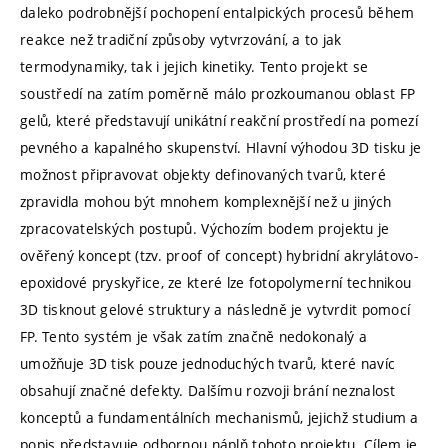
daleko podrobnější pochopení entalpických procesů během
reakce než tradiční způsoby vytvrzování, a to jak
termodynamiky, tak i jejich kinetiky. Tento projekt se
soustředí na zatím poměrně málo prozkoumanou oblast FP
gelů, které představují unikátní reakční prostředí na pomezí
pevného a kapalného skupenství. Hlavní výhodou 3D tisku je
možnost připravovat objekty definovaných tvarů, které
zpravidla mohou být mnohem komplexnější než u jiných
zpracovatelských postupů. Výchozím bodem projektu je
ověřený koncept (tzv. proof of concept) hybridní akrylátovo-
epoxidové pryskyřice, ze které lze fotopolymerní technikou
3D tisknout gelové struktury a následně je vytvrdit pomocí
FP. Tento systém je však zatím značně nedokonalý a
umožňuje 3D tisk pouze jednoduchých tvarů, které navíc
obsahují značné defekty. Dalšímu rozvoji brání neznalost
konceptů a fundamentálních mechanismů, jejichž studium a
popis představuje odbornou náplň tohoto projektu. Cílem je