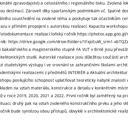
ionální zpravodajství) a celostátního i regionálního tisku. Zvolená lo
kou destinací. Zároveň díky sparťanským podmínkám vč. špatné dost
lního soustředění na zvolené téma a poskytuje tak účastníkům cen
ýrazu v přímém propojení s autorskou realizací. Kapacita workshopu j
. Fotodokumentace realizací loňský ročník https://photos.app.go
očník: https://drive.google.com/drive/folders/1FxjoSuW_srm1-xbT
 bakalářského a magisterského stupně FA VUT v Brně jsou převážn
itektonických studií. Autorské realizace jsou důležitou součástí arc
ezi studetskými výstupy i ve srovnání se zahraničními školami arch
udentskými realizacemi z předmětů INTERIÉR a Aktuální architektura
hopu posilujícího schopnost uplatňovat teoreticky nabyté znalosti v
 kladen na vztah materiálu, konstrukce a detailu v konkrétním mís
iž v roce 2019, 2020, 2021 a 2022. První ročník byl zaměřený na pr
situaci, druhý pak na vztah zvoleného konstrukčního prvku a jeho sk
ročník bude syntézou obou přístupů, obvyklé v architektonické real