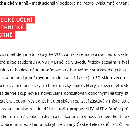
- Institucionální podpora na rozvoj výzkumné organ
chnické v Brně
nzivní pětidenní letní školy FA VUT, zaměřené na realizaci autorskéh
žně z řad studentů FA VUT v Brně, se v úvodu fyzicky seznámí s fyzi
iálu - nehoblovaného modřínového / borového / smrkového prkna. N
 místa pomocí poměrového modelu a 1:1 fyzických 3D skic, ověřující
lu navrhne autorský architektonický objekt, který v závěru letní šk
át denně skupinově i individuálně konzultován odbornými lektory, kt
lizacích. Soubor výsledných autorských realizací zůstává v místě po
tavou s popisem jedn. děl a slouží k propagaci FA VUT v Brně v p
ích kulturních / společenských akcí, konaných v odsvěceném kostele s
ší dobrému mediálnímu pokrytí ze strany České Televize (ČT24, ČT ar