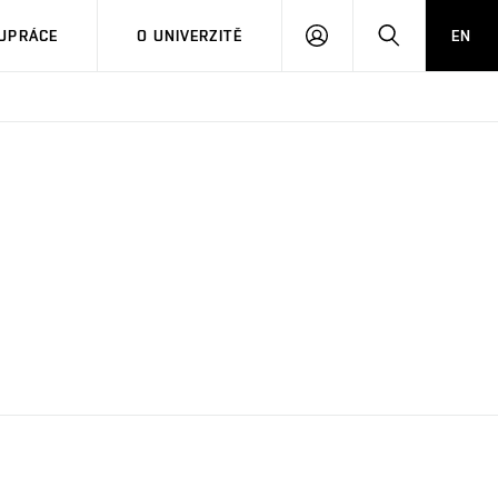
PŘIHLÁSIT
HLEDAT
UPRÁCE
O UNIVERZITĚ
EN
SE