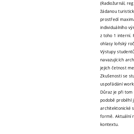
(Radiožurnál, reg
žádanou turistic
prostředí maximá
individuálního v
z toho 1 interní
ohlasy loňský r
Výstupy studentů
navazujících arch
jejich četnost m
Zkušenosti se st
uspořádání works
Důraz je při tom
podobě proběhl j
architektonické 
formě. Aktuální 
kontextu.