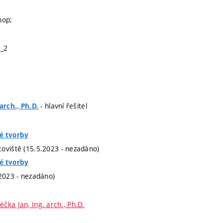
hop;
_2
- hlavní řešitel
arch., Ph.D.
é tvorby
oviště (15.5.2023 - nezadáno)
é tvorby
.2023 - nezadáno)
éčka Jan, Ing. arch., Ph.D.