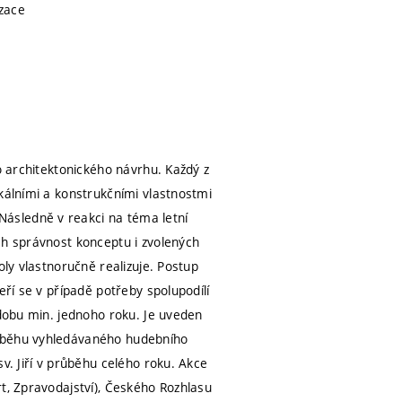
izace
o architektonického návrhu. Každý z
kálními a konstrukčními vlastnostmi
ásledně v reakci na téma letní
ch správnost konceptu i zvolených
oly vlastnoručně realizuje. Postup
eří se v případě potřeby spolupodílí
 dobu min. jednoho roku. Je uveden
růběhu vyhledávaného hudebního
v. Jiří v průběhu celého roku. Akce
t, Zpravodajství), Českého Rozhlasu