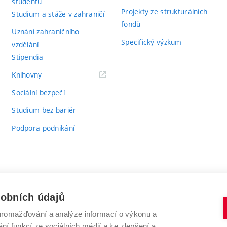
studentů
Projekty ze strukturálních
Studium a stáže v zahraničí
fondů
Uznání zahraničního
Specifický výzkum
vzdělání
Stipendia
(externí
Knihovny
odkaz)
Sociální bezpečí
Studium bez bariér
Podpora podnikání
sobních údajů
romažďování a analýze informací o výkonu a
VYSOKÉ UČENÍ TECHNICKÉ V BRNĚ
ní funkcí ze sociálních médií a ke zlepšení a