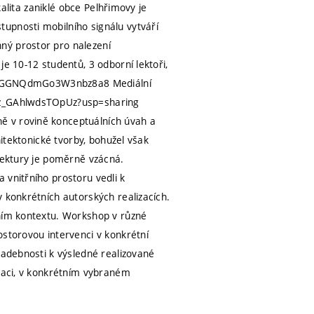
kalita zaniklé obce Pelhřimovy je
upnosti mobilního signálu vytváří
ný prostor pro nalezení
e 10-12 studentů, 3 odborní lektoři,
o.gl/GGNQdmGo3W3nbz8a8 Mediální
QZz_GAhlwdsTOpUz?usp=sharing
ě v rovině konceptuálních úvah a
hitektonické tvorby, bohužel však
itektury je poměrně vzácná.
 vnitřního prostoru vedli k
 konkrétních autorských realizacích.
tním kontextu. Workshop v různé
ostorovou intervenci v konkrétní
ladebnosti k výsledné realizované
izaci, v konkrétním vybraném