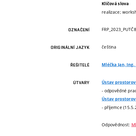
Klíčová slova
realizace; works
FRP_2023_PUTČ8
OZNAČENÍ
čeština
ORIGINÁLNÍ JAZYK
Mléčka Jan, Ing. 
ŘEŠITELÉ
Ústav prostorov
ÚTVARY
- odpovědné prac
Ústav prostorov
- příjemce (15.5
Odpovědnost:
Ml