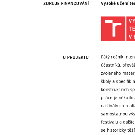
Vysoké učení te
ZDROJE FINANCOVÁNÍ
Pátý ročník Inte
O PROJEKTU
účastníků, převá
zvoleného mater
školy a specifik
konstrukčních spo
práce je několikr
na finálních rea
samostatnou výs
festivalu a dalš
se historicky tě