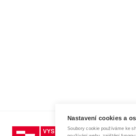
Nastavení cookies a o
Soubory cookie používáme ke sh
Vysoké
používání webu, zajištění fungová