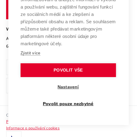
Udržitelná univerzita
učení
Služby univerzity
Transfer znalostí
a používání webu, zajištění fungování funkcí
technické
Podnikavá univerzita / ContriBUTe
Mezinárodní dohody
ze sociálních médií a ke zlepšení a
Open Science
v
Bezpečná univerzita
přizpůsobení obsahu a reklam. Se souhlasem
Univerzitní sítě
Brně
Projekty
můžeme také předávat marketingovým
VYSOKÉ UČENÍ TECHNICKÉ V BRNĚ
Vyznamenání
platformám některé osobní údaje pro
Projekty ze strukturálních fondů
Antonínská 548/1
www.vut.cz
marketingové účely.
Organizační struktura
602 00 Brno
vut@vutbr.cz
Specifický výzkum
Zjistit více
Úřední deska
Ochrana osobních údajů
POVOLIT VŠE
(externí
Pracovní příležitosti
Nastavení
odkaz)
Podpora a rozvoj zaměstnanců a studujících
Povolit pouze nezbytné
Rovné příležitosti
Copyright © 2026 VUT
Sociální bezpečí
Prohlášení o přístupnosti
HR Award
Informace o používání cookies