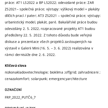
práce: AT1 LS2022 a BP LS2022; odevzdané práce: ZAR
ZS2021– společná práce; výstupy: výškový model + plakáty
dílčích prací / pater; AT3 ZS2021 – společná práce; výstupy:
urbanistický model, plakát, paré. Bakalářské práce budou
odevzdány 2. 5. 2022, rozpracované projekty AT1 budou
předloženy 22. 5. 2022. Z tohoto důvodu bude veřejná
diskuse a prezentace všech projektů zastoupených na
výstavě v Galerii Mini (16. 5. – 3. 6. 2022) realizována v
rámci dernisáže dne 2. 6. 2022.
Klíčová slova
nizkonakladovetechnologie; bioklima ;offgrid; zahradniceni ;
cenazakomfort; solarpunk; emergencyarchitecture
OZNAČENÍ
FRP_2022_PUTČ6_7