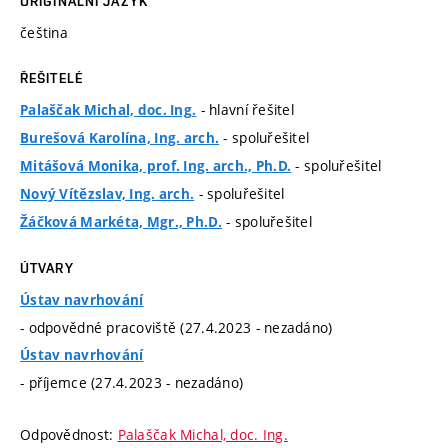
ORIGINÁLNÍ JAZYK
čeština
ŘEŠITELÉ
- hlavní řešitel
Palaščak Michal, doc. Ing.
- spoluřešitel
Burešová Karolína, Ing. arch.
- spoluřešitel
Mitášová Monika, prof. Ing. arch., Ph.D.
- spoluřešitel
Nový Vítězslav, Ing. arch.
- spoluřešitel
Žáčková Markéta, Mgr., Ph.D.
ÚTVARY
Ústav navrhování
- odpovědné pracoviště (27.4.2023 - nezadáno)
Ústav navrhování
- příjemce (27.4.2023 - nezadáno)
Odpovědnost:
Palaščak Michal, doc. Ing.