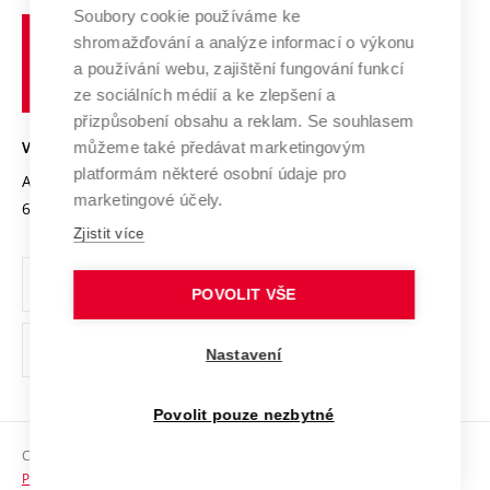
Profil univerzity
Spolupráce se školami
Soubory cookie používáme ke
Vysoké
Výzkumné infrastruktury
shromažďování a analýze informací o výkonu
Udržitelná univerzita
učení
Služby univerzity
Transfer znalostí
a používání webu, zajištění fungování funkcí
technické
Podnikavá univerzita / ContriBUTe
Mezinárodní dohody
ze sociálních médií a ke zlepšení a
Open Science
v
Bezpečná univerzita
přizpůsobení obsahu a reklam. Se souhlasem
Univerzitní sítě
Brně
Projekty
můžeme také předávat marketingovým
VYSOKÉ UČENÍ TECHNICKÉ V BRNĚ
Vyznamenání
platformám některé osobní údaje pro
Projekty ze strukturálních fondů
Antonínská 548/1
www.vut.cz
marketingové účely.
Organizační struktura
602 00 Brno
vut@vutbr.cz
Specifický výzkum
Zjistit více
Úřední deska
Ochrana osobních údajů
POVOLIT VŠE
(externí
Pracovní příležitosti
Nastavení
odkaz)
Podpora a rozvoj zaměstnanců a studujících
Povolit pouze nezbytné
Rovné příležitosti
Copyright © 2026 VUT
Sociální bezpečí
Prohlášení o přístupnosti