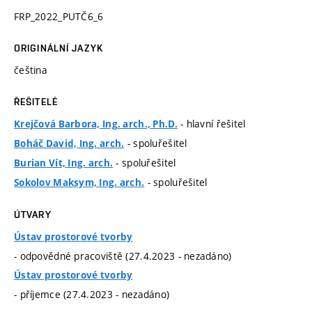
FRP_2022_PUTČ6_6
ORIGINÁLNÍ JAZYK
čeština
ŘEŠITELÉ
- hlavní řešitel
Krejčová Barbora, Ing. arch., Ph.D.
- spoluřešitel
Boháč David, Ing. arch.
- spoluřešitel
Burian Vít, Ing. arch.
- spoluřešitel
Sokolov Maksym, Ing. arch.
ÚTVARY
Ústav prostorové tvorby
- odpovědné pracoviště (27.4.2023 - nezadáno)
Ústav prostorové tvorby
- příjemce (27.4.2023 - nezadáno)