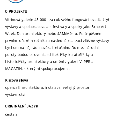
O PROJEKTU
Vitrínová galerie 45 000 l za rok svého fungování uvedla čtyři
výstavy a spolupracovala s festivaly a spolky jako Brno Art
Week, Den architektury, nebo 4AM/Město. Po úspěšném
prvním loňském ročníku a následné realizaci vítězné výstavy
bychom na něj rádi navázali letošním. Do mezinárodní
poroty budou osloveni architekti*ky, kurátoři*rky a
historici*čky architektury a umění z galerií VI PER a
MAGAZIN, s kterými spolupracujeme.
Klíčová slova
opencall; architektura; instalace; veřejný prostor;
výstavnictví
ORIGINÁLNÍ JAZYK
čeština