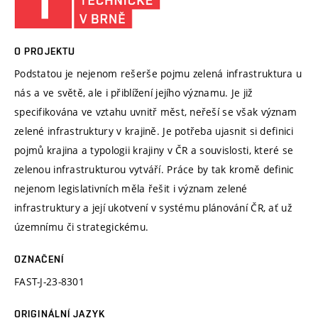
O PROJEKTU
Podstatou je nejenom rešerše pojmu zelená infrastruktura u
nás a ve světě, ale i přiblížení jejího významu. Je již
specifikována ve vztahu uvnitř měst, neřeší se však význam
zelené infrastruktury v krajině. Je potřeba ujasnit si definici
pojmů krajina a typologii krajiny v ČR a souvislosti, které se
zelenou infrastrukturou vytváří. Práce by tak kromě definic
nejenom legislativních měla řešit i význam zelené
infrastruktury a její ukotvení v systému plánování ČR, ať už
územnímu či strategickému.
OZNAČENÍ
FAST-J-23-8301
ORIGINÁLNÍ JAZYK