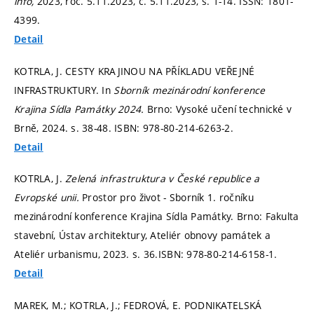
info,
2023, roč. 5.11.2023, č. 5.11.2023,
s. 1-14.
ISSN: 1801-
4399.
Detail
KOTRLA, J. CESTY KRAJINOU NA PŘÍKLADU VEŘEJNÉ
INFRASTRUKTURY. In
Sborník mezinárodní konference
Krajina Sídla Památky 2024.
Brno: Vysoké učení technické v
Brně, 2024.
s. 38-48.
ISBN: 978-80-214-6263-2.
Detail
KOTRLA, J.
Zelená infrastruktura v České republice a
Evropské unii.
Prostor pro život - Sborník 1. ročníku
mezinárodní konference Krajina Sídla Památky. Brno: Fakulta
stavební, Ústav architektury, Ateliér obnovy památek a
Ateliér urbanismu, 2023.
s. 36.
ISBN: 978-80-214-6158-1.
Detail
MAREK, M.; KOTRLA, J.; FEDROVÁ, E. PODNIKATELSKÁ