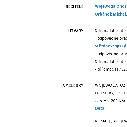
Wojewoda Ondřej
ŘEŠITELÉ
Urbánek Michal, 
Sdílená laborato
ÚTVARY
- odpovědné prac
Středoevropský 
- odpovědné prac
Sdílená laborato
- příjemce (1.1.2
WOJEWODA, O.; HO
VÝSLEDKY
LEDNICKÝ, T.; C
Letters,
2024, vol
Detail
KLÍMA, J.; WOJE