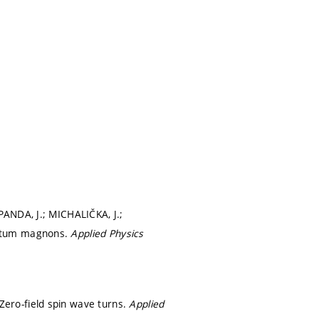
ANDA, J.; MICHALIČKA, J.;
entum magnons.
Applied Physics
ero-field spin wave turns.
Applied