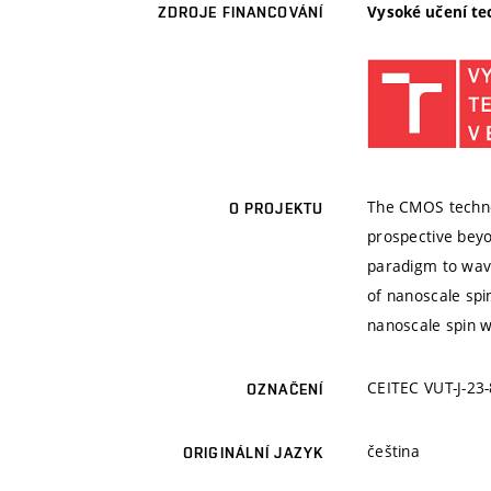
Vysoké učení te
ZDROJE FINANCOVÁNÍ
The CMOS technol
O PROJEKTU
prospective bey
paradigm to wave
of nanoscale spi
nanoscale spin w
CEITEC VUT-J-23
OZNAČENÍ
čeština
ORIGINÁLNÍ JAZYK