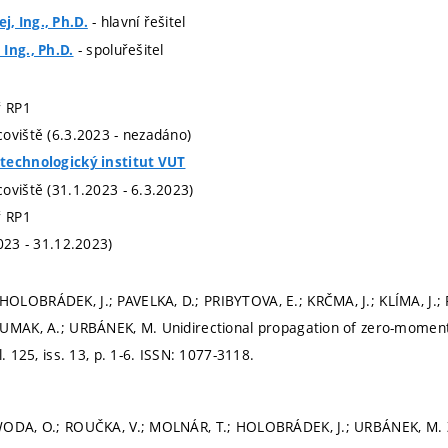
- hlavní řešitel
, Ing., Ph.D.
- spoluřešitel
Ing., Ph.D.
ř RP1
oviště (6.3.2023 - nezadáno)
technologický institut VUT
oviště (31.1.2023 - 6.3.2023)
ř RP1
023 - 31.12.2023)
LOBRÁDEK, J.; PAVELKA, D.; PRIBYTOVA, E.; KRČMA, J.; KLÍMA, J.; P
HUMAK, A.; URBÁNEK, M. Unidirectional propagation of zero-mom
. 125, iss. 13,
p. 1-6.
ISSN: 1077-3118.
WODA, O.; ROUČKA, V.; MOLNÁR, T.; HOLOBRÁDEK, J.; URBÁNEK, M. Z