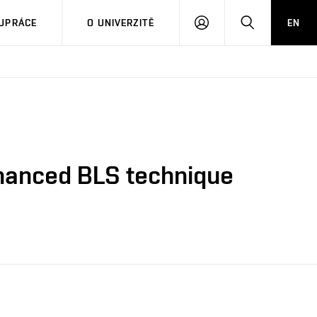
PŘIHLÁSIT
HLEDAT
UPRÁCE
O UNIVERZITĚ
EN
SE
nhanced BLS technique