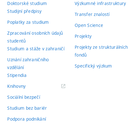
Doktorské studium
Výzkumné infrastruktury
Studijní předpisy
Transfer znalostí
Poplatky za studium
Open Science
Zpracování osobních údajů
Projekty
studentů
Projekty ze strukturálních
Studium a stáže v zahraničí
fondů
Uznání zahraničního
Specifický výzkum
vzdělání
Stipendia
(externí
Knihovny
odkaz)
Sociální bezpečí
Studium bez bariér
Podpora podnikání