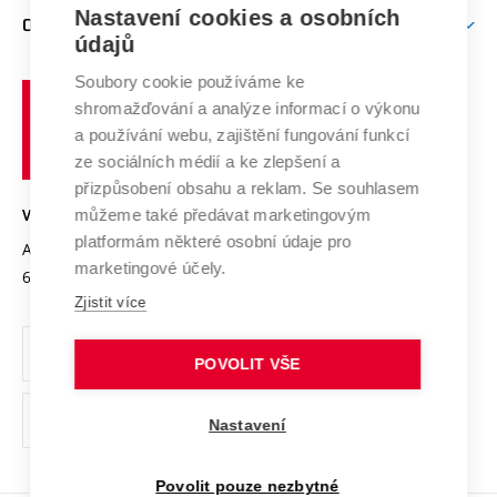
Firemní spolupráce
Nastavení cookies a osobních
Mezinárodní vědecká rada
O UNIVERZITĚ
Doktorské studium
Podpora podnikání
E-přihláška
údajů
Zahraniční spolupráce
Systém zajišťování kvality výzkumu
Profil univerzity
Soubory cookie používáme ke
Spolupráce se školami
Vysoké
Výzkumné infrastruktury
shromažďování a analýze informací o výkonu
Udržitelná univerzita
učení
Služby univerzity
Transfer znalostí
a používání webu, zajištění fungování funkcí
technické
Podnikavá univerzita / ContriBUTe
Mezinárodní dohody
ze sociálních médií a ke zlepšení a
Open Science
v
Bezpečná univerzita
přizpůsobení obsahu a reklam. Se souhlasem
Univerzitní sítě
Brně
Projekty
můžeme také předávat marketingovým
VYSOKÉ UČENÍ TECHNICKÉ V BRNĚ
Vyznamenání
platformám některé osobní údaje pro
Projekty ze strukturálních fondů
Antonínská 548/1
www.vut.cz
marketingové účely.
Organizační struktura
602 00 Brno
vut@vutbr.cz
Specifický výzkum
Zjistit více
Úřední deska
Ochrana osobních údajů
POVOLIT VŠE
(externí
Pracovní příležitosti
Nastavení
odkaz)
Podpora a rozvoj zaměstnanců a studujících
Povolit pouze nezbytné
Rovné příležitosti