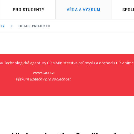
PRO STUDENTY
VĚDA A VÝZKUM
SPOL
KTY
DETAIL PROJEKTU
rou Technologické agentury ČR a Ministerstva průmyslu a obchodu ČR v rám
www.tacr.cz
Výzkum užitečný pro společnost.