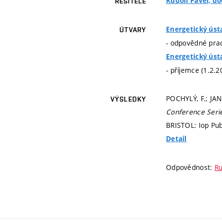
Rudolf Pavel, doc
ŘEŠITELÉ
Energetický úst
ÚTVARY
- odpovědné prac
Energetický úst
- příjemce (1.2.2
POCHYLÝ, F.; JAND
VÝSLEDKY
Conference Seri
BRISTOL: Iop Pub
Detail
Odpovědnost:
Ru