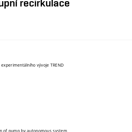
tupní recirkulace
a experimentálního vývoje TREND
tion of pump by autonomous system