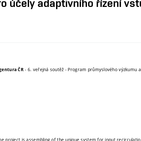
ro účely adaptivního řízení vs
- 6. veřejná soutěž - Program průmyslového výzkumu 
gentura ČR
he project is assembling of the unique system for input recircula