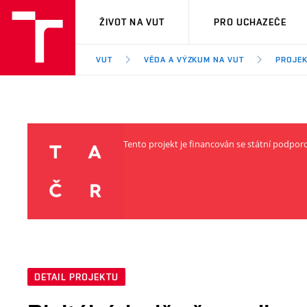
VUT
ŽIVOT NA VUT
PRO UCHAZEČE
VUT
VĚDA A VÝZKUM NA VUT
PROJE
Tento projekt je financován se státní podpo
DETAIL PROJEKTU