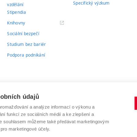
Specifický výzkum
vzdělání
Stipendia
(externí
Knihovny
odkaz)
Sociální bezpečí
Studium bez bariér
Podpora podnikání
sobních údajů
romažďování a analýze informací o výkonu a
VYSOKÉ UČENÍ TECHNICKÉ V BRNĚ
ní funkcí ze sociálních médií a ke zlepšení a
Antonínská 548/1
www.vut.cz
 Se souhlasem můžeme také předávat marketingovým
602 00 Brno
vut@vutbr.cz
 pro marketingové účely.