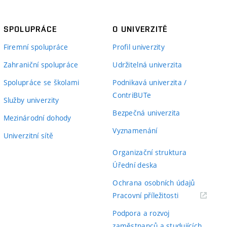
SPOLUPRÁCE
O UNIVERZITĚ
Firemní spolupráce
Profil univerzity
Zahraniční spolupráce
Udržitelná univerzita
Spolupráce se školami
Podnikavá univerzita /
ContriBUTe
Služby univerzity
Bezpečná univerzita
Mezinárodní dohody
Vyznamenání
Univerzitní sítě
Organizační struktura
Úřední deska
Ochrana osobních údajů
(externí
Pracovní příležitosti
odkaz)
Podpora a rozvoj
zaměstnanců a studujících