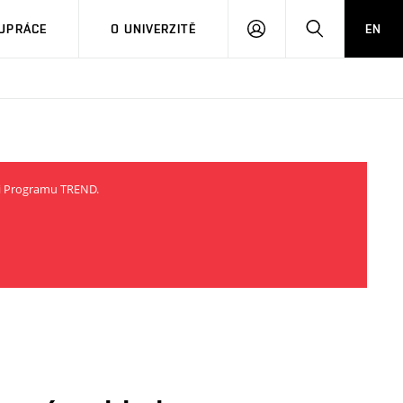
PŘIHLÁSIT
HLEDAT
UPRÁCE
O UNIVERZITĚ
EN
SE
ci Programu TREND.