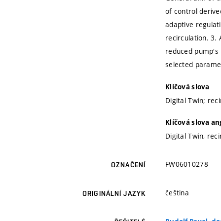
of control derive
adaptive regulati
recirculation. 3.
reduced pump's m
selected parame
Klíčová slova
Digital Twin; re
Klíčová slova an
Digital Twin, re
FW06010278
OZNAČENÍ
čeština
ORIGINÁLNÍ JAZYK