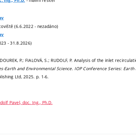
- hlavní řešitel
. Ing., Ph.D.
av
oviště (6.6.2022 - nezadáno)
av
023 - 31.8.2026)
OUREK, P.; FIALOVÁ, S.; RUDOLF, P. Analysis of the inlet recirculat
es-Earth and Environmental Science.
IOP Conference Series: Earth
lishing Ltd, 2025.
p. 1-6.
dolf Pavel, doc. Ing., Ph.D.