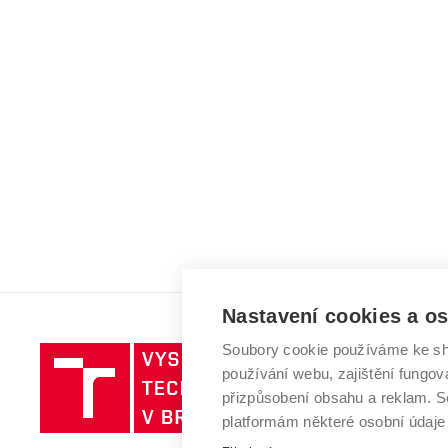
Nastavení cookies a o
Soubory cookie používáme ke sh
Vysoké
používání webu, zajištění fungová
učení
přizpůsobení obsahu a reklam.
technické
platformám některé osobní údaje
v