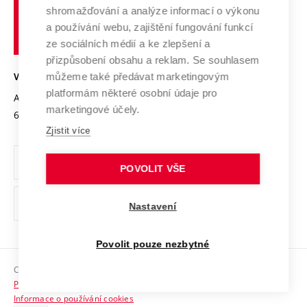
Vysoké
Výzkumné infrastruktury
shromažďování a analýze informací o výkonu
Udržitelná univerzita
učení
Služby univerzity
Transfer znalostí
a používání webu, zajištění fungování funkcí
technické
Podnikavá univerzita / ContriBUTe
Mezinárodní dohody
ze sociálních médií a ke zlepšení a
Open Science
v
Bezpečná univerzita
přizpůsobení obsahu a reklam. Se souhlasem
Univerzitní sítě
Brně
Projekty
můžeme také předávat marketingovým
VYSOKÉ UČENÍ TECHNICKÉ V BRNĚ
Vyznamenání
platformám některé osobní údaje pro
Projekty ze strukturálních fondů
Antonínská 548/1
www.vut.cz
marketingové účely.
Organizační struktura
602 00 Brno
vut@vutbr.cz
Specifický výzkum
Zjistit více
Úřední deska
Ochrana osobních údajů
POVOLIT VŠE
(externí
Pracovní příležitosti
Nastavení
odkaz)
Podpora a rozvoj zaměstnanců a studujících
Povolit pouze nezbytné
Rovné příležitosti
Copyright © 2026 VUT
Sociální bezpečí
Prohlášení o přístupnosti
HR Award
Informace o používání cookies