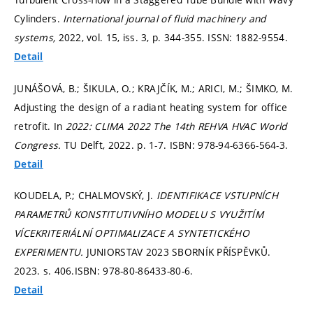
Cylinders.
International journal of fluid machinery and
systems,
2022, vol. 15, iss. 3,
p. 344-355.
ISSN: 1882-9554.
Detail
JUNÁŠOVÁ, B.; ŠIKULA, O.; KRAJČÍK, M.; ARICI, M.; ŠIMKO, M.
Adjusting the design of a radiant heating system for office
retrofit. In
2022: CLIMA 2022 The 14th REHVA HVAC World
Congress.
TU Delft, 2022.
p. 1-7.
ISBN: 978-94-6366-564-3.
Detail
KOUDELA, P.; CHALMOVSKÝ, J.
IDENTIFIKACE VSTUPNÍCH
PARAMETRŮ KONSTITUTIVNÍHO MODELU S VYUŽITÍM
VÍCEKRITERIÁLNÍ OPTIMALIZACE A SYNTETICKÉHO
EXPERIMENTU.
JUNIORSTAV 2023 SBORNÍK PŘÍSPĚVKŮ.
2023.
s. 406.
ISBN: 978-80-86433-80-6.
Detail