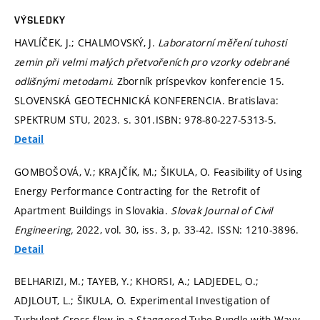
VÝSLEDKY
HAVLÍČEK, J.; CHALMOVSKÝ, J.
Laboratorní měření tuhosti
zemin při velmi malých přetvořeních pro vzorky odebrané
odlišnými metodami.
Zborník príspevkov konferencie 15.
SLOVENSKÁ GEOTECHNICKÁ KONFERENCIA. Bratislava:
SPEKTRUM STU, 2023.
s. 301.
ISBN: 978-80-227-5313-5.
Detail
GOMBOŠOVÁ, V.; KRAJČÍK, M.; ŠIKULA, O. Feasibility of Using
Energy Performance Contracting for the Retrofit of
Apartment Buildings in Slovakia.
Slovak Journal of Civil
Engineering,
2022, vol. 30, iss. 3,
p. 33-42.
ISSN: 1210-3896.
Detail
BELHARIZI, M.; TAYEB, Y.; KHORSI, A.; LADJEDEL, O.;
ADJLOUT, L.; ŠIKULA, O. Experimental Investigation of
Turbulent Cross-flow in a Staggered Tube Bundle with Wavy