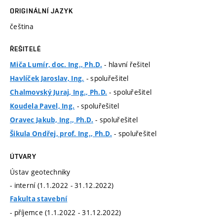
ORIGINÁLNÍ JAZYK
čeština
ŘEŠITELÉ
- hlavní řešitel
Miča Lumír, doc. Ing., Ph.D.
- spoluřešitel
Havlíček Jaroslav, Ing.
- spoluřešitel
Chalmovský Juraj, Ing., Ph.D.
- spoluřešitel
Koudela Pavel, Ing.
- spoluřešitel
Oravec Jakub, Ing., Ph.D.
- spoluřešitel
Šikula Ondřej, prof. Ing., Ph.D.
ÚTVARY
Ústav geotechniky
- interní (1.1.2022 - 31.12.2022)
Fakulta stavební
- příjemce (1.1.2022 - 31.12.2022)