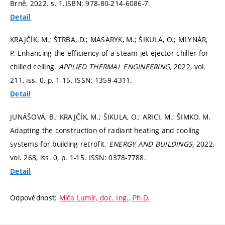
Brně, 2022.
s. 1.
ISBN: 978-80-214-6086-7.
Detail
KRAJČÍK, M.; ŠTRBA, D.; MASARYK, M.; ŠIKULA, O.; MLYNÁR,
P. Enhancing the efficiency of a steam jet ejector chiller for
chilled ceiling.
APPLIED THERMAL ENGINEERING,
2022, vol.
211, iss. 0,
p. 1-15.
ISSN: 1359-4311.
Detail
JUNÁŠOVÁ, B.; KRAJČÍK, M.; ŠIKULA, O.; ARICI, M.; ŠIMKO, M.
Adapting the construction of radiant heating and cooling
systems for building retrofit.
ENERGY AND BUILDINGS,
2022,
vol. 268, iss. 0,
p. 1-15.
ISSN: 0378-7788.
Detail
Odpovědnost:
Miča Lumír, doc. Ing., Ph.D.