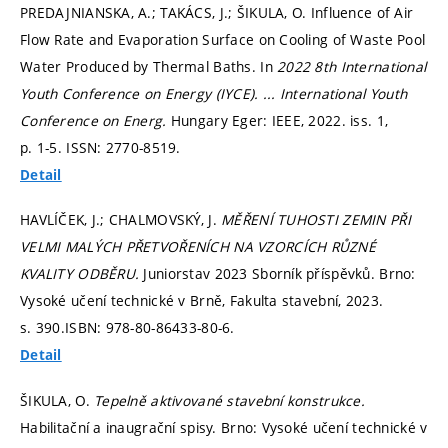
PREDAJNIANSKA, A.; TAKÁCS, J.; ŠIKULA, O. Influence of Air
Flow Rate and Evaporation Surface on Cooling of Waste Pool
Water Produced by Thermal Baths. In
2022 8th International
Youth Conference on Energy (IYCE).
... International Youth
Conference on Energ.
Hungary Eger: IEEE, 2022. iss. 1,
p. 1-5.
ISSN: 2770-8519.
Detail
HAVLÍČEK, J.; CHALMOVSKÝ, J.
MĚŘENÍ TUHOSTI ZEMIN PŘI
VELMI MALÝCH PŘETVOŘENÍCH NA VZORCÍCH RŮZNÉ
KVALITY ODBĚRU.
Juniorstav 2023 Sborník příspěvků. Brno:
Vysoké učení technické v Brně, Fakulta stavební, 2023.
s. 390.
ISBN: 978-80-86433-80-6.
Detail
ŠIKULA, O.
Tepelně aktivované stavební konstrukce.
Habilitační a inaugrační spisy. Brno: Vysoké učení technické v