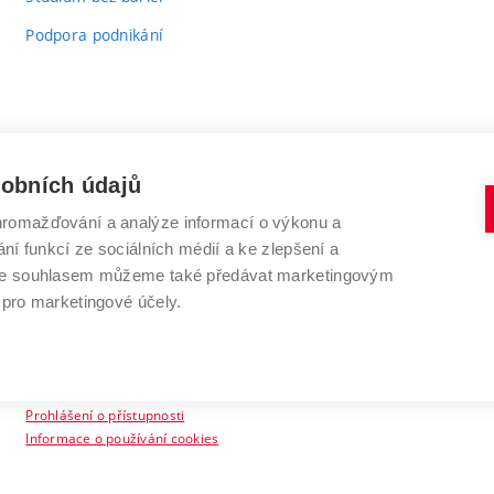
Podpora podnikání
sobních údajů
romažďování a analýze informací o výkonu a
VYSOKÉ UČENÍ TECHNICKÉ V BRNĚ
ní funkcí ze sociálních médií a ke zlepšení a
Antonínská 548/1
www.vut.cz
 Se souhlasem můžeme také předávat marketingovým
602 00 Brno
vut@vutbr.cz
 pro marketingové účely.
Prohlášení o přístupnosti
Informace o používání cookies