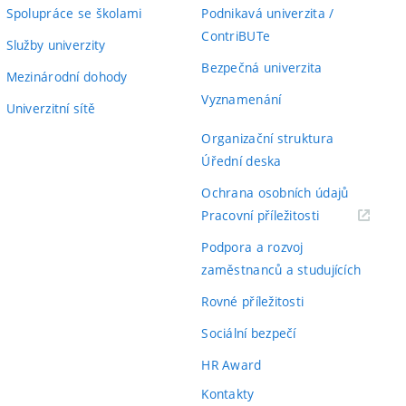
Spolupráce se školami
Podnikavá univerzita /
ContriBUTe
Služby univerzity
Bezpečná univerzita
Mezinárodní dohody
Vyznamenání
Univerzitní sítě
Organizační struktura
Úřední deska
Ochrana osobních údajů
(externí
Pracovní příležitosti
odkaz)
Podpora a rozvoj
zaměstnanců a studujících
Rovné příležitosti
Sociální bezpečí
HR Award
Kontakty