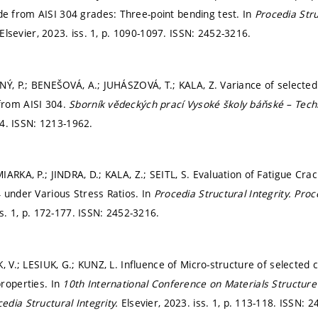
 from AISI 304 grades: Three-point bending test. In
Procedia Stru
 Elsevier, 2023. iss. 1,
p. 1090-1097.
ISSN: 2452-3216.
NÝ, P.; BENEŠOVÁ, A.; JUHÁSZOVÁ, T.; KALA, Z. Variance of selected
rom AISI 304.
Sborník vědeckých prací Vysoké školy báňské – Tech
44.
ISSN: 1213-1962.
IARKA, P.; JINDRA, D.; KALA, Z.; SEITL, S. Evaluation of Fatigue Cr
 under Various Stress Ratios. In
Procedia Structural Integrity.
Proce
s. 1,
p. 172-177.
ISSN: 2452-3216.
K, V.; LESIUK, G.; KUNZ, L. Influence of Micro-structure of select
roperties. In
10th International Conference on Materials Structur
edia Structural Integrity.
Elsevier, 2023. iss. 1,
p. 113-118.
ISSN: 2