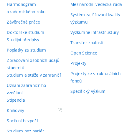
Harmonogram
Mezinárodní vědecká rada
akademického roku
Systém zajišťování kvality
Závěrečné práce
výzkumu
Doktorské studium
Výzkumné infrastruktury
Studijní předpisy
Transfer znalostí
Poplatky za studium
Open Science
Zpracování osobních údajů
Projekty
studentů
Projekty ze strukturálních
Studium a stáže v zahraničí
fondů
Uznání zahraničního
Specifický výzkum
vzdělání
Stipendia
(externí
Knihovny
odkaz)
Sociální bezpečí
Studium bez bariér