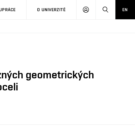
PŘIHLÁSIT
HLEDAT
UPRÁCE
O UNIVERZITĚ
EN
SE
různých geometrických
celi