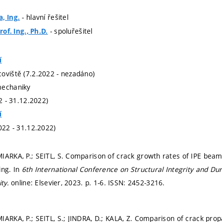
- hlavní řešitel
, Ing.
- spoluřešitel
rof. Ing., Ph.D.
í
oviště (7.2.2022 - nezadáno)
mechaniky
22 - 31.12.2022)
í
022 - 31.12.2022)
IARKA, P.; SEITL, S. Comparison of crack growth rates of IPE beam
ing. In
6th International Conference on Structural Integrity and Dur
ity.
online: Elsevier, 2023.
p. 1-6.
ISSN: 2452-3216.
IARKA, P.; SEITL, S.; JINDRA, D.; KALA, Z. Comparison of crack prop