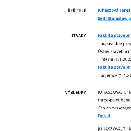
Juhászová Tereza
ŘEŠITELÉ
Seitl Stanislav, p
Fakulta stavebn
ÚTVARY
- odpovědné prac
Ústav stavební 
- interní (1.1.20
Fakulta stavebn
- příjemce (1.1.2
JUHÁSZOVÁ, T.; M
VÝSLEDKY
three-point bend
Structural Integr
Detail
JUHÁSZOVÁ, T.; M