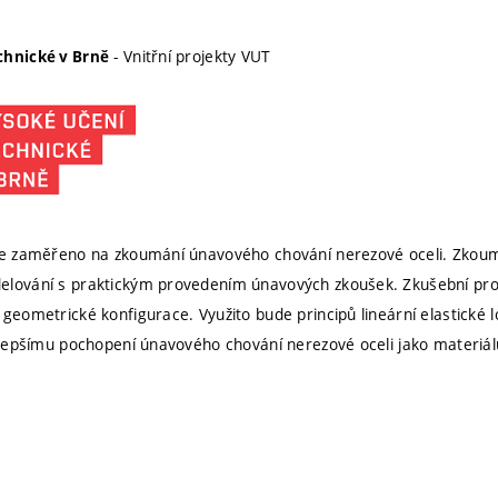
- Vnitřní projekty VUT
chnické v Brně
 je zaměřeno na zkoumání únavového chování nerezové oceli. Zkou
elování s praktickým provedením únavových zkoušek. Zkušební pr
 geometrické konfigurace. Využito bude principů lineární elastické
k lepšímu pochopení únavového chování nerezové oceli jako materiál