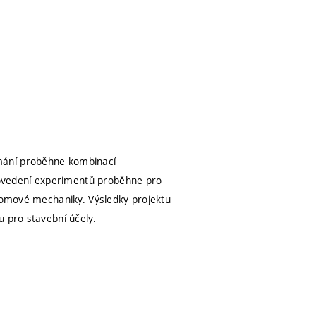
mání proběhne kombinací
ovedení experimentů proběhne pro
 lomové mechaniky. Výsledky projektu
u pro stavební účely.