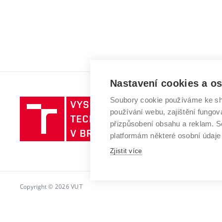
Nastavení cookies a o
Soubory cookie používáme ke sh
Vysoké
používání webu, zajištění fungová
učení
přizpůsobení obsahu a reklam.
technické
platformám některé osobní údaje
v
Zjistit více
Brně
Copyright © 2026 VUT