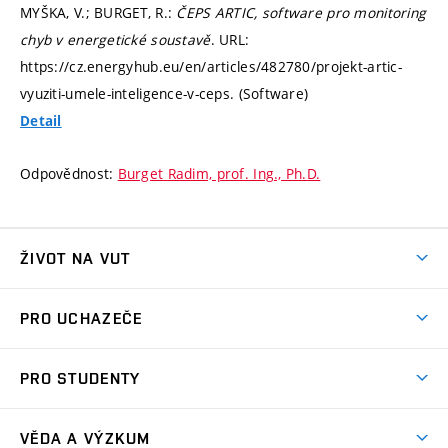
MYŠKA, V.; BURGET, R.:
ČEPS ARTIC, software pro monitoring
chyb v energetické soustavě
. URL:
https://cz.energyhub.eu/en/articles/482780/projekt-artic-
vyuziti-umele-inteligence-v-ceps. (Software)
Detail
Odpovědnost:
Burget Radim, prof. Ing., Ph.D.
ŽIVOT NA VUT
Atmosféra VUT
PRO UCHAZEČE
Prostory školy
Proč na VUT
Koleje
PRO STUDENTY
Studijní programy
Stravování
Předměty
Studijní předpisy
Studium a stáže v zahraničí
Stipendia
Dny otevřených dveří
VĚDA A VÝZKUM
Sport na VUT