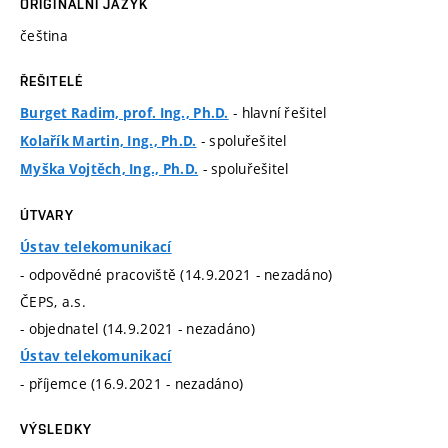
ORIGINÁLNÍ JAZYK
čeština
ŘEŠITELÉ
- hlavní řešitel
Burget Radim, prof. Ing., Ph.D.
- spoluřešitel
Kolařík Martin, Ing., Ph.D.
- spoluřešitel
Myška Vojtěch, Ing., Ph.D.
ÚTVARY
Ústav telekomunikací
- odpovědné pracoviště (14.9.2021 - nezadáno)
ČEPS, a.s.
- objednatel (14.9.2021 - nezadáno)
Ústav telekomunikací
- příjemce (16.9.2021 - nezadáno)
VÝSLEDKY