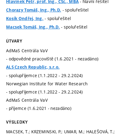
- hlavní řešitel
Hlavínek Petr, prof. Ing., CSc., MBA
- spoluřešitel
Chorazy Tomáš, Ing., Ph.D.
- spoluřešitel
Kosík Ondřej, Ing.
- spoluřešitel
Macsek Tomáš, Ing., Ph.D.
ÚTVARY
AdMaS Centrála VaV
- odpovědné pracoviště (1.6.2021 - nezadáno)
ALS Czech Republic, s.r.o.
- spolupříjemce (1.1.2022 - 29.2.2024)
Norwegian Institute for Water Research
- spolupříjemce (1.1.2022 - 29.2.2024)
AdMaS Centrála VaV
- příjemce (1.6.2021 - nezadáno)
VÝSLEDKY
MACSEK, T.; KRZEMINSKI, P.; UMAR, M.; HALEŠOVÁ, T.;