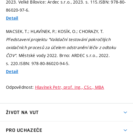
2023. Velké Bílovice: Ardec s.r.o., 2023.
s. 115.
ISBN: 978-80-
86020-97-6.
Detail
MACSEK, T.; HLAVÍNEK, P.; KOSÍK, O.; CHORAZY, T.
Představení projektu "Validační testování pokročilých
oxidačních procesů za účelem odstranění léčiv z odtoku
ČOV".
Městské vody 2022. Brno: ARDEC s.r.o., 2022.
s. 220.
ISBN: 978-80-86020-94-5.
Detail
Odpovědnost:
Hlavínek Petr, prof. Ing., CSc., MBA
ŽIVOT NA VUT
Atmosféra VUT
PRO UCHAZEČE