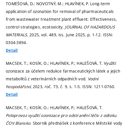
TOMEŠOVÁ, D.; NOVOTNÝ, M.; HLAVÍNEK, P. Long-term
application of ozonation for removal of pharmaceuticals
from wastewater treatment plant effluent: Effectiveness,
control strategies, ecotoxicity.
JOURNAL OF HAZARDOUS
MATERIALS,
2025, vol. 489, iss. June 2025,
p. 1-12.
ISSN:
0304-3894.
Detail
MACSEK, T.; KOSÍK, O.; HLAVÍNEK, P.; HALEŠOVÁ, T. Využití
ozonizace za účelem redukce farmaceutických látek a jejich
metabolitů z veterinárních odpadních vod.
Vodní
hospodářství,
2023, roč. 73, č. 9,
s. 1-5.
ISSN: 1211-0760.
Detail
MACSEK, T.; KOSÍK, O.; HLAVÍNEK, P.; HALEŠOVÁ, T.
Poloprovoz využití ozonizace pro odstranění léčiv z odtoku
ČOV Blansko.
Sborník přednášek z konference Městské vody