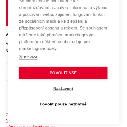
Spolupráce se školami
Soubory cookie používáme ke
Vysoké
Výzkumné infrastruktury
shromažďování a analýze informací o výkonu
Udržitelná univerzita
učení
Služby univerzity
Transfer znalostí
a používání webu, zajištění fungování funkcí
technické
Podnikavá univerzita / ContriBUTe
Mezinárodní dohody
ze sociálních médií a ke zlepšení a
Open Science
v
Bezpečná univerzita
přizpůsobení obsahu a reklam. Se souhlasem
Univerzitní sítě
Brně
Projekty
můžeme také předávat marketingovým
VYSOKÉ UČENÍ TECHNICKÉ V BRNĚ
Vyznamenání
platformám některé osobní údaje pro
Projekty ze strukturálních fondů
Antonínská 548/1
www.vut.cz
marketingové účely.
Organizační struktura
602 00 Brno
vut@vutbr.cz
Specifický výzkum
Zjistit více
Úřední deska
Ochrana osobních údajů
POVOLIT VŠE
(externí
Pracovní příležitosti
Nastavení
odkaz)
Podpora a rozvoj zaměstnanců a studujících
Povolit pouze nezbytné
Rovné příležitosti
Copyright © 2026 VUT
Sociální bezpečí
Prohlášení o přístupnosti
HR Award
Informace o používání cookies