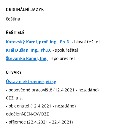
ORIGINÁLNÍ JAZYK
čeština
ŘEŠITELÉ
- hlavní řešitel
Katovský Karel, prof. Ing., Ph.D.
- spoluřešitel
Král Dušan, Ing., Ph.D.
- spoluřešitel
Števanka Kamil, Ing.
ÚTVARY
Ústav elektroenergetiky
- odpovědné pracoviště (12.4.2021 - nezadáno)
ČEZ, a.s.
- objednatel (12.4.2021 - nezadáno)
oddělení-EEN-CVVOZE
- příjemce (22.4.2021 - 22.4.2021)