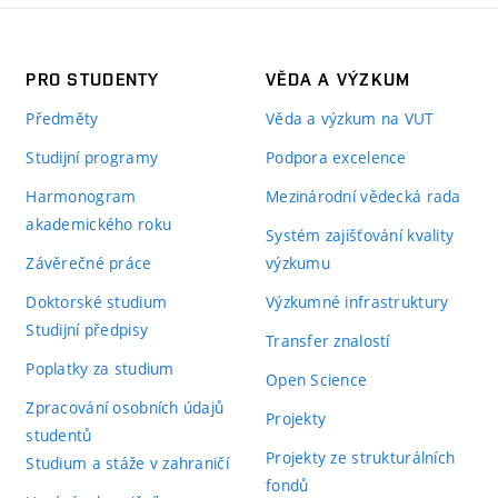
PRO STUDENTY
VĚDA A VÝZKUM
Předměty
Věda a výzkum na VUT
Studijní programy
Podpora excelence
Harmonogram
Mezinárodní vědecká rada
akademického roku
Systém zajišťování kvality
Závěrečné práce
výzkumu
Doktorské studium
Výzkumné infrastruktury
Studijní předpisy
Transfer znalostí
Poplatky za studium
Open Science
Zpracování osobních údajů
Projekty
studentů
Projekty ze strukturálních
Studium a stáže v zahraničí
fondů