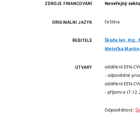
Neveřejný sekto
ZDROJE FINANCOVÁNÍ
čeština
ORIGINÁLNÍ JAZYK
Škoda Jan, Ing., 
ŘEŠITELÉ
Motyčka Martin, 
oddělení-EEN-C
ÚTVARY
- odpovědné prac
oddělení-EEN-C
- příjemce (7.12
Odpovědnost:
Šk