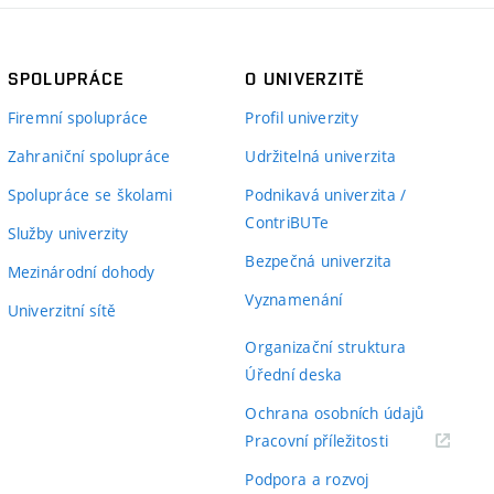
SPOLUPRÁCE
O UNIVERZITĚ
Firemní spolupráce
Profil univerzity
Zahraniční spolupráce
Udržitelná univerzita
Spolupráce se školami
Podnikavá univerzita /
ContriBUTe
Služby univerzity
Bezpečná univerzita
Mezinárodní dohody
Vyznamenání
Univerzitní sítě
Organizační struktura
Úřední deska
Ochrana osobních údajů
(externí
Pracovní příležitosti
odkaz)
Podpora a rozvoj