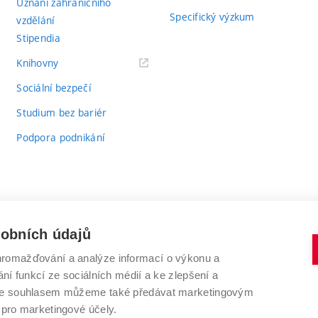
Uznání zahraničního
Specifický výzkum
vzdělání
Stipendia
(externí
Knihovny
odkaz)
Sociální bezpečí
Studium bez bariér
Podpora podnikání
sobních údajů
romažďování a analýze informací o výkonu a
VYSOKÉ UČENÍ TECHNICKÉ V BRNĚ
ní funkcí ze sociálních médií a ke zlepšení a
Antonínská 548/1
www.vut.cz
 Se souhlasem můžeme také předávat marketingovým
602 00 Brno
vut@vutbr.cz
 pro marketingové účely.