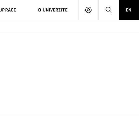
PŘIHLÁSIT
HLEDAT
UPRÁCE
O UNIVERZITĚ
EN
SE