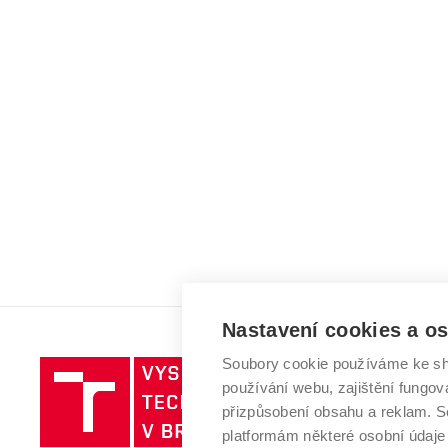
Nastavení cookies a o
Soubory cookie používáme ke sh
Vysoké
používání webu, zajištění fungová
učení
přizpůsobení obsahu a reklam.
technické
platformám některé osobní údaje
v