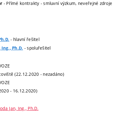
- Přímé kontrakty - smluvní výzkum, neveřejné zdroje
r
- hlavní řešitel
Ph.D.
- spoluřešitel
Ing., Ph.D.
VVOZE
oviště (22.12.2020 - nezadáno)
VVOZE
.2020 - 16.12.2020)
oda Jan, Ing., Ph.D.