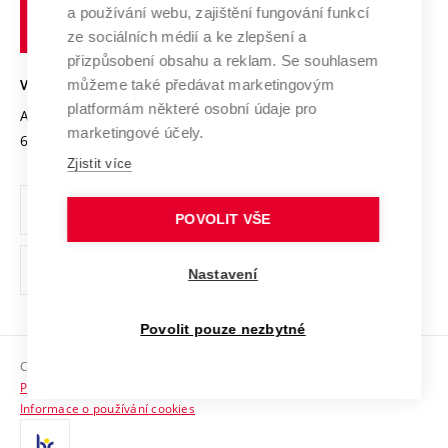
Služby univerzity
Transfer znalostí
a používání webu, zajištění fungování funkcí
technické
Podnikavá univerzita / ContriBUTe
Mezinárodní dohody
ze sociálních médií a ke zlepšení a
Open Science
v
Bezpečná univerzita
přizpůsobení obsahu a reklam. Se souhlasem
Univerzitní sítě
Brně
Projekty
můžeme také předávat marketingovým
VYSOKÉ UČENÍ TECHNICKÉ V BRNĚ
Vyznamenání
platformám některé osobní údaje pro
Projekty ze strukturálních fondů
Antonínská 548/1
www.vut.cz
marketingové účely.
Organizační struktura
602 00 Brno
vut@vutbr.cz
Specifický výzkum
Zjistit více
Úřední deska
Ochrana osobních údajů
POVOLIT VŠE
(externí
Pracovní příležitosti
Nastavení
odkaz)
Podpora a rozvoj zaměstnanců a studujících
Povolit pouze nezbytné
Rovné příležitosti
Copyright © 2026 VUT
Sociální bezpečí
Prohlášení o přístupnosti
HR Award
Informace o používání cookies