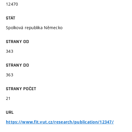
12470
STÁT
Spolková republika Německo
STRANY OD
343
STRANY DO
363
STRANY POČET
21
URL
https://www.fit.vut.cz/research/publication/12347/