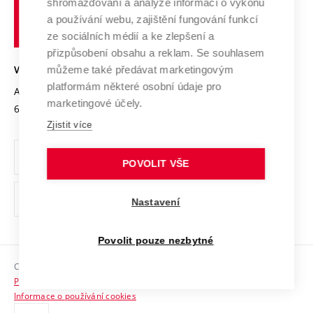
shromažďování a analýze informací o výkonu
Udržitelná univerzita
učení
Služby univerzity
Transfer znalostí
a používání webu, zajištění fungování funkcí
technické
Podnikavá univerzita / ContriBUTe
Mezinárodní dohody
ze sociálních médií a ke zlepšení a
Open Science
v
Bezpečná univerzita
přizpůsobení obsahu a reklam. Se souhlasem
Univerzitní sítě
Brně
Projekty
můžeme také předávat marketingovým
VYSOKÉ UČENÍ TECHNICKÉ V BRNĚ
Vyznamenání
platformám některé osobní údaje pro
Projekty ze strukturálních fondů
Antonínská 548/1
www.vut.cz
marketingové účely.
Organizační struktura
602 00 Brno
vut@vutbr.cz
Specifický výzkum
Zjistit více
Úřední deska
Ochrana osobních údajů
POVOLIT VŠE
(externí
Pracovní příležitosti
Nastavení
odkaz)
Podpora a rozvoj zaměstnanců a studujících
Povolit pouze nezbytné
Rovné příležitosti
Copyright © 2026 VUT
Sociální bezpečí
Prohlášení o přístupnosti
HR Award
Informace o používání cookies