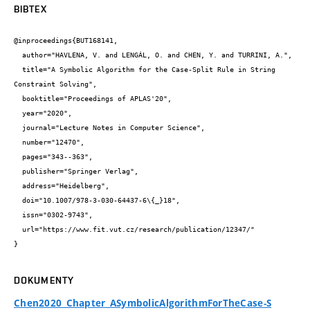
BIBTEX
@inproceedings{BUT168141,

  author="HAVLENA, V. and LENGÁL, O. and CHEN, Y. and TURRINI, A.",

  title="A Symbolic Algorithm for the Case-Split Rule in String 
Constraint Solving",

  booktitle="Proceedings of APLAS'20",

  year="2020",

  journal="Lecture Notes in Computer Science",

  number="12470",

  pages="343--363",

  publisher="Springer Verlag",

  address="Heidelberg",

  doi="10.1007/978-3-030-64437-6\{_}18",

  issn="0302-9743",

  url="https://www.fit.vut.cz/research/publication/12347/"

}
DOKUMENTY
Chen2020_Chapter_ASymbolicAlgorithmForTheCase-S