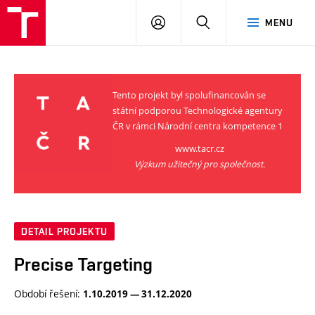
VUT
PŘIHLÁSIT
HLEDAT
MENU
SE
Tento projekt byl spolufinancován se
státní podporou Technologické agentury
ČR v rámci Národní centra kompetence 1
www.tacr.cz
Výzkum užitečný pro společnost.
DETAIL PROJEKTU
Precise Targeting
Období řešení:
1.10.2019 — 31.12.2020