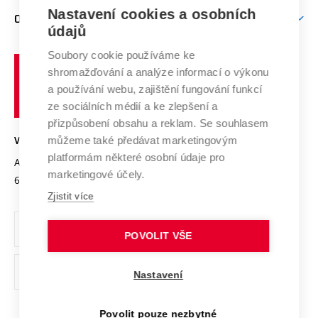
Zpracování osobních údajů uchazečů o studium
Firemní spolupráce
Mezinárodní vědecká rada
Nastavení cookies a osobních
O UNIVERZITĚ
Doktorské studium
Podpora podnikání
E-přihláška
údajů
Zahraniční spolupráce
Systém zajišťování kvality výzkumu
Profil univerzity
Spolupráce se školami
Soubory cookie používáme ke
Vysoké
Výzkumné infrastruktury
shromažďování a analýze informací o výkonu
Udržitelná univerzita
učení
Služby univerzity
Transfer znalostí
a používání webu, zajištění fungování funkcí
technické
Podnikavá univerzita / ContriBUTe
Mezinárodní dohody
ze sociálních médií a ke zlepšení a
Open Science
v
Bezpečná univerzita
přizpůsobení obsahu a reklam. Se souhlasem
Univerzitní sítě
Brně
Projekty
můžeme také předávat marketingovým
VYSOKÉ UČENÍ TECHNICKÉ V BRNĚ
Vyznamenání
platformám některé osobní údaje pro
Projekty ze strukturálních fondů
Antonínská 548/1
www.vut.cz
marketingové účely.
Organizační struktura
602 00 Brno
vut@vutbr.cz
Specifický výzkum
Zjistit více
Úřední deska
Ochrana osobních údajů
POVOLIT VŠE
(externí
Pracovní příležitosti
Nastavení
odkaz)
Podpora a rozvoj zaměstnanců a studujících
Povolit pouze nezbytné
Rovné příležitosti