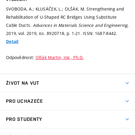
SVOBODA, A.; KLUSÁČEK, L.; OLŠÁK, M. Strengthening and
Rehabilitation of U-Shaped RC Bridges Using Substitute
Cable Ducts.
Advances in Materials Science and Engineering,
2019, vol. 2019, iss. 8920718,
p. 1-21.
ISSN: 1687-8442.
Detail
Odpovědnost:
Olšák Martin, Ing., Ph.D.
ŽIVOT NA VUT
Atmosféra VUT
PRO UCHAZEČE
Prostory školy
Proč na VUT
Koleje
PRO STUDENTY
Studijní programy
Stravování
Předměty
Studijní předpisy
Studium a stáže v zahraničí
Stipendia
Dny otevřených dveří