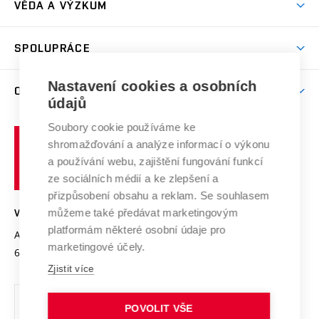
VĚDA A VÝZKUM
Sport na VUT
(externí
Studijní programy
Poplatky za studium
Uznání zahraničního vzdělání
Knihovny
Aktivity pro juniory
Studentský život
odkaz)
Věda a výzkum na VUT
Harmonogram akademického roku
Zpracování osobních údajů studentů
Sociální bezpečí
SPOLUPRÁCE
Celoživotní vzdělávání
Brno
Podpora excelence
Závěrečné práce
Studium bez bariér
Zpracování osobních údajů uchazečů o studium
Firemní spolupráce
Nastavení cookies a osobních
Mezinárodní vědecká rada
O UNIVERZITĚ
Doktorské studium
Podpora podnikání
E-přihláška
údajů
Zahraniční spolupráce
Systém zajišťování kvality výzkumu
Profil univerzity
Soubory cookie používáme ke
Spolupráce se školami
Vysoké
Výzkumné infrastruktury
shromažďování a analýze informací o výkonu
Udržitelná univerzita
učení
Služby univerzity
Transfer znalostí
a používání webu, zajištění fungování funkcí
technické
Podnikavá univerzita / ContriBUTe
Mezinárodní dohody
ze sociálních médií a ke zlepšení a
Open Science
v
Bezpečná univerzita
přizpůsobení obsahu a reklam. Se souhlasem
Univerzitní sítě
Brně
Projekty
můžeme také předávat marketingovým
VYSOKÉ UČENÍ TECHNICKÉ V BRNĚ
Vyznamenání
platformám některé osobní údaje pro
Projekty ze strukturálních fondů
Antonínská 548/1
www.vut.cz
marketingové účely.
Organizační struktura
602 00 Brno
vut@vutbr.cz
Specifický výzkum
Zjistit více
Úřední deska
Ochrana osobních údajů
POVOLIT VŠE