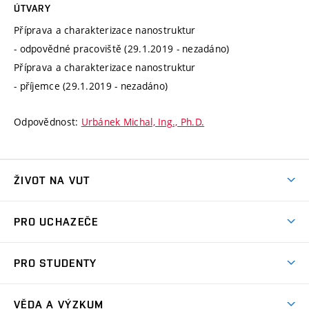
ÚTVARY
Příprava a charakterizace nanostruktur
- odpovědné pracoviště (29.1.2019 - nezadáno)
Příprava a charakterizace nanostruktur
- příjemce (29.1.2019 - nezadáno)
Odpovědnost:
Urbánek Michal, Ing., Ph.D.
ŽIVOT NA VUT
Atmosféra VUT
PRO UCHAZEČE
Prostory školy
Proč na VUT
Koleje
PRO STUDENTY
Studijní programy
Stravování
Předměty
Studijní předpisy
Studium a stáže v zahraničí
Stipendia
Dny otevřených dveří
VĚDA A VÝZKUM
Sport na VUT