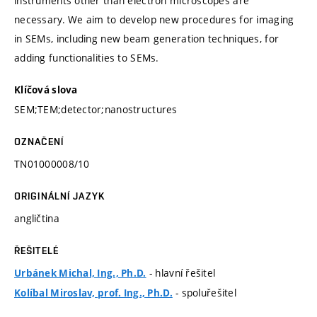
instruments other than electron microscopes are
necessary. We aim to develop new procedures for imaging
in SEMs, including new beam generation techniques, for
adding functionalities to SEMs.
Klíčová slova
SEM;TEM;detector;nanostructures
OZNAČENÍ
TN01000008/10
ORIGINÁLNÍ JAZYK
angličtina
ŘEŠITELÉ
- hlavní řešitel
Urbánek Michal, Ing., Ph.D.
- spoluřešitel
Kolíbal Miroslav, prof. Ing., Ph.D.