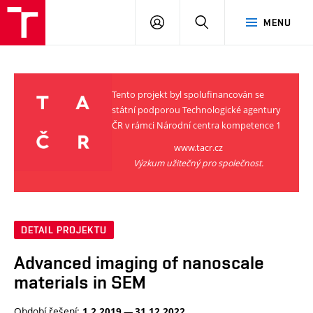
VUT
PŘIHLÁSIT
HLEDAT
MENU
SE
Tento projekt byl spolufinancován se
státní podporou Technologické agentury
ČR v rámci Národní centra kompetence 1
www.tacr.cz
Výzkum užitečný pro společnost.
DETAIL PROJEKTU
Advanced imaging of nanoscale
materials in SEM
Období řešení:
1.2.2019 — 31.12.2022