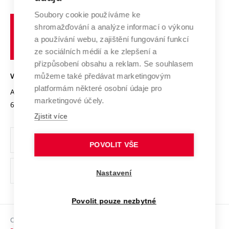
Systém zajišťování kvality výzkumu
Profil univerzity
Spolupráce se školami
Soubory cookie používáme ke
Vysoké
Výzkumné infrastruktury
shromažďování a analýze informací o výkonu
Udržitelná univerzita
učení
Služby univerzity
Transfer znalostí
a používání webu, zajištění fungování funkcí
technické
Podnikavá univerzita / ContriBUTe
Mezinárodní dohody
ze sociálních médií a ke zlepšení a
Open Science
v
Bezpečná univerzita
přizpůsobení obsahu a reklam. Se souhlasem
Univerzitní sítě
Brně
Projekty
můžeme také předávat marketingovým
VYSOKÉ UČENÍ TECHNICKÉ V BRNĚ
Vyznamenání
platformám některé osobní údaje pro
Projekty ze strukturálních fondů
Antonínská 548/1
www.vut.cz
marketingové účely.
Organizační struktura
602 00 Brno
vut@vutbr.cz
Specifický výzkum
Zjistit více
Úřední deska
Ochrana osobních údajů
POVOLIT VŠE
(externí
Pracovní příležitosti
Nastavení
odkaz)
Podpora a rozvoj zaměstnanců a studujících
Povolit pouze nezbytné
Rovné příležitosti
Copyright © 2026 VUT
Sociální bezpečí