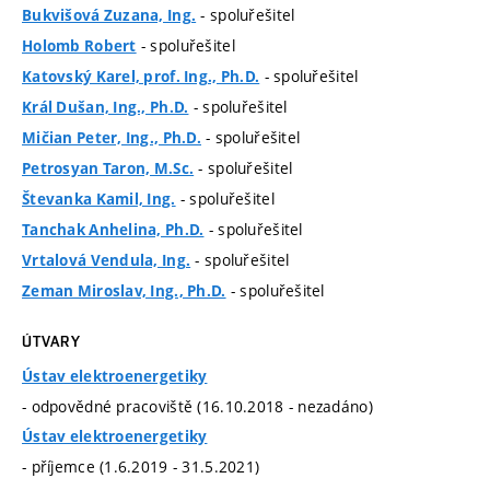
- spoluřešitel
Bukvišová Zuzana, Ing.
- spoluřešitel
Holomb Robert
- spoluřešitel
Katovský Karel, prof. Ing., Ph.D.
- spoluřešitel
Král Dušan, Ing., Ph.D.
- spoluřešitel
Mičian Peter, Ing., Ph.D.
- spoluřešitel
Petrosyan Taron, M.Sc.
- spoluřešitel
Števanka Kamil, Ing.
- spoluřešitel
Tanchak Anhelina, Ph.D.
- spoluřešitel
Vrtalová Vendula, Ing.
- spoluřešitel
Zeman Miroslav, Ing., Ph.D.
ÚTVARY
Ústav elektroenergetiky
- odpovědné pracoviště (16.10.2018 - nezadáno)
Ústav elektroenergetiky
- příjemce (1.6.2019 - 31.5.2021)