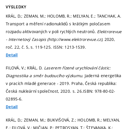
VÝSLEDKY
KRÁL, D.; ZEMAN, M.; HOLOMB, R.; MELYAN, E.; TANCHAK, A.
Transport a měření radionuklidů s krátkým poločasem
rozpadu aktivovaných v poli rychlých neutronů.
Elektrorevue
- Internetový časopis (http://www.elektrorevue.cz),
2020,
roč. 22, č. 5,
s. 119-125.
ISSN: 1213-1539.
Detail
FILOVÁ, V.; KRÁL, D.
Laserem řízené urychlování částic:
Diagnostika a směr budoucího výzkumu.
Jaderná energetika
v pracích mladé generace - 2019. Praha, Česká republika:
Česká nukleární společnost, 2020.
s. 26.
ISBN: 978-80-02-
02895-6.
Detail
KRÁL, D.; ZEMAN, M.; BUKVIŠOVÁ, Z.; HOLOMB, R.; MELYAN,
E.; FILOVÁ, V.; MIČIAN, P.; PETROSYAN, T.; ŠTEVANKA, K.;