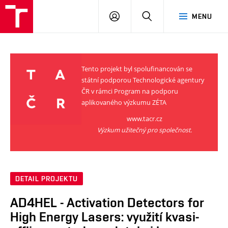
VUT
PŘIHLÁSIT
HLEDAT
MENU
SE
Tento projekt byl spolufinancován se
státní podporou Technologické agentury
ČR v rámci Program na podporu
aplikovaného výzkumu ZÉTA
www.tacr.cz
Výzkum užitečný pro společnost.
DETAIL PROJEKTU
AD4HEL - Activation Detectors for
High Energy Lasers: využití kvasi-