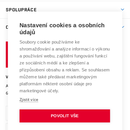
Aktivity pro juniory
Studentský život
odkaz)
Věda a výzkum na VUT
Harmonogram akademického roku
Zpracování osobních údajů studentů
Sociální bezpečí
SPOLUPRÁCE
Celoživotní vzdělávání
Brno
Podpora excelence
Závěrečné práce
Studium bez bariér
Zpracování osobních údajů uchazečů o studium
Firemní spolupráce
Mezinárodní vědecká rada
Nastavení cookies a osobních
O UNIVERZITĚ
Doktorské studium
Podpora podnikání
E-přihláška
údajů
Zahraniční spolupráce
Systém zajišťování kvality výzkumu
Profil univerzity
Spolupráce se školami
Soubory cookie používáme ke
Vysoké
Výzkumné infrastruktury
shromažďování a analýze informací o výkonu
Udržitelná univerzita
učení
Služby univerzity
Transfer znalostí
a používání webu, zajištění fungování funkcí
technické
Podnikavá univerzita / ContriBUTe
Mezinárodní dohody
ze sociálních médií a ke zlepšení a
Open Science
v
Bezpečná univerzita
přizpůsobení obsahu a reklam. Se souhlasem
Univerzitní sítě
Brně
Projekty
můžeme také předávat marketingovým
VYSOKÉ UČENÍ TECHNICKÉ V BRNĚ
Vyznamenání
platformám některé osobní údaje pro
Projekty ze strukturálních fondů
Antonínská 548/1
www.vut.cz
marketingové účely.
Organizační struktura
602 00 Brno
vut@vutbr.cz
Specifický výzkum
Zjistit více
Úřední deska
Ochrana osobních údajů
POVOLIT VŠE
(externí
Pracovní příležitosti