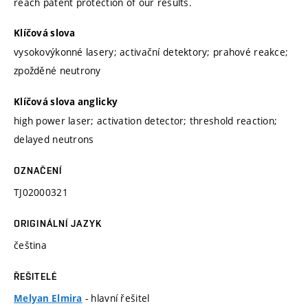
reach patent protection of our results.
Klíčová slova
vysokovýkonné lasery; activační detektory; prahové reakce;
zpožděné neutrony
Klíčová slova anglicky
high power laser; activation detector; threshold reaction;
delayed neutrons
OZNAČENÍ
TJ02000321
ORIGINÁLNÍ JAZYK
čeština
ŘEŠITELÉ
- hlavní řešitel
Melyan Elmira