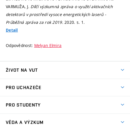
VARMUŽA, J.
Dílčí výzkumná zpráva o využití aktivačních
detektorů v prostředí vysoce energetických laserů -
Průběžná zpráva za rok 2019.
2020.
s. 1.
Detail
Odpovědnost:
Melyan Elmira
ŽIVOT NA VUT
Atmosféra VUT
PRO UCHAZEČE
Prostory školy
Proč na VUT
Koleje
PRO STUDENTY
Studijní programy
Stravování
Předměty
Studijní předpisy
Studium a stáže v zahraničí
Stipendia
Dny otevřených dveří
VĚDA A VÝZKUM
Sport na VUT
(externí
Studijní programy
Poplatky za studium
Uznání zahraničního vzdělání
Knihovny