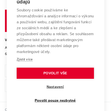
E-přihláška
údajů
Zahraniční spolupráce
Systém zajišťování kvality výzkumu
Profil univerzity
Soubory cookie používáme ke
Spolupráce se školami
Vysoké
Výzkumné infrastruktury
shromažďování a analýze informací o výkonu
Udržitelná univerzita
učení
Služby univerzity
Transfer znalostí
a používání webu, zajištění fungování funkcí
technické
Podnikavá univerzita / ContriBUTe
Mezinárodní dohody
ze sociálních médií a ke zlepšení a
Open Science
v
Bezpečná univerzita
přizpůsobení obsahu a reklam. Se souhlasem
Univerzitní sítě
Brně
Projekty
můžeme také předávat marketingovým
VYSOKÉ UČENÍ TECHNICKÉ V BRNĚ
Vyznamenání
platformám některé osobní údaje pro
Projekty ze strukturálních fondů
Antonínská 548/1
www.vut.cz
marketingové účely.
Organizační struktura
602 00 Brno
vut@vutbr.cz
Specifický výzkum
Zjistit více
Úřední deska
Ochrana osobních údajů
POVOLIT VŠE
(externí
Pracovní příležitosti
Nastavení
odkaz)
Podpora a rozvoj zaměstnanců a studujících
Povolit pouze nezbytné
Rovné příležitosti
Copyright © 2026 VUT
Sociální bezpečí