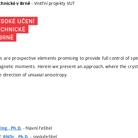
- Vnitřní projekty VUT
chnické v Brně
s are prospective elements promising to provide full control of spi
magnetic moments. Herein we present an approach, where the crysta
 direction of uniaxial anisotropy.
- hlavní řešitel
Ing., Ph.D.
- spoluřešitel
f. RNDr., Ph.D.