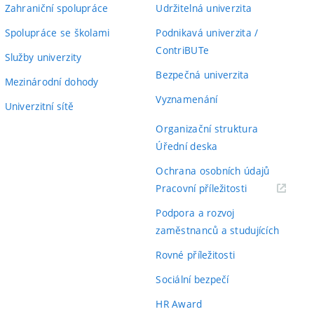
Zahraniční spolupráce
Udržitelná univerzita
Spolupráce se školami
Podnikavá univerzita /
ContriBUTe
Služby univerzity
Bezpečná univerzita
Mezinárodní dohody
Vyznamenání
Univerzitní sítě
Organizační struktura
Úřední deska
Ochrana osobních údajů
(externí
Pracovní příležitosti
odkaz)
Podpora a rozvoj
zaměstnanců a studujících
Rovné příležitosti
Sociální bezpečí
HR Award