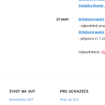
Vaňatka Marek, I
Středoevropský 
ÚTVARY
- odpovědné prac
Středoevropský 
- příjemce (1.1.2
Odpovědnost:
Fl
ŽIVOT NA VUT
PRO UCHAZEČE
Atmosféra VUT
Proč na VUT