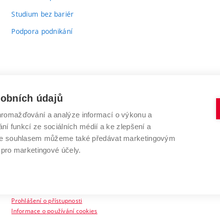
Studium bez bariér
Podpora podnikání
sobních údajů
romažďování a analýze informací o výkonu a
VYSOKÉ UČENÍ TECHNICKÉ V BRNĚ
ní funkcí ze sociálních médií a ke zlepšení a
Antonínská 548/1
www.vut.cz
 Se souhlasem můžeme také předávat marketingovým
602 00 Brno
vut@vutbr.cz
 pro marketingové účely.
Prohlášení o přístupnosti
Informace o používání cookies