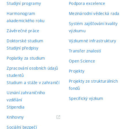
Studijní programy
Podpora excelence
Harmonogram
Mezinárodní vědecká rada
akademického roku
Systém zajišťování kvality
Závěrečné práce
výzkumu
Doktorské studium
Výzkumné infrastruktury
Studijní předpisy
Transfer znalostí
Poplatky za studium
Open Science
Zpracování osobních údajů
Projekty
studentů
Projekty ze strukturálních
Studium a stáže v zahraničí
fondů
Uznání zahraničního
Specifický výzkum
vzdělání
Stipendia
(externí
Knihovny
odkaz)
Sociální bezpečí