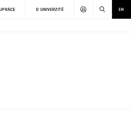
PŘIHLÁSIT
HLEDAT
UPRÁCE
O UNIVERZITĚ
EN
SE