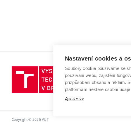
Nastavení cookies a o
Soubory cookie používáme ke sh
Vysoké
používání webu, zajištění fungová
učení
přizpůsobení obsahu a reklam.
technické
platformám některé osobní údaje
v
Brně
Zjistit více
Copyright © 2026 VUT