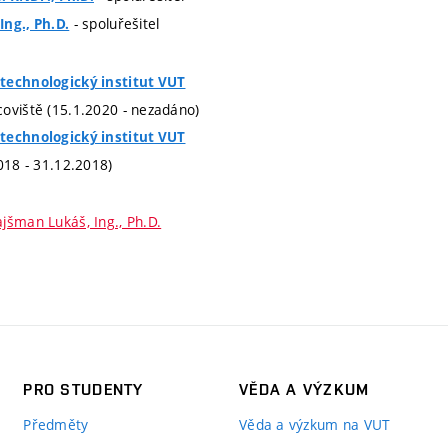
- spoluřešitel
ng., Ph.D.
technologický institut VUT
oviště (15.1.2020 - nezadáno)
technologický institut VUT
018 - 31.12.2018)
ajšman Lukáš, Ing., Ph.D.
PRO STUDENTY
VĚDA A VÝZKUM
Předměty
Věda a výzkum na VUT