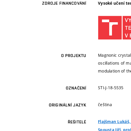
Vysoké učení te
ZDROJE FINANCOVÁNÍ
Magnonic crystal
O PROJEKTU
oscillations of 
modulation of the
STI-J-18-5535
OZNAČENÍ
čeština
ORIGINÁLNÍ JAZYK
Flajšman Lukáš, 
ŘEŠITELÉ
Spousta Jiří, pro