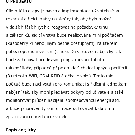
O PROJEKTU
Cílem této etapy je návrh a implementace uživatelského
rozhraní a řídicí vrstvy nabíječky tak, aby bylo možné
v dalších fázích rychle reagovat na požadavky trhu
a zákazníků. Řídicí vrstva bude realizována mini počítačem
(Raspberry PI nebo jiným běžně dostupným), na kterém
poběží operační systém (Linux). Další rozvoj nabíječky tak
bude zahrnovat především programování tohoto
minipočítače, případně připojení dalších dostupných periferií
(Bluetooth, WiFi, GSM, RFID čtečka, displej). Tento mini
počítač bude nachystán pro komunikaci s řídícími jednotkami
nabíjení tak, aby mohl předávat pokyny od uživatele a také
monitorovat průběh nabíjení, spotřebovanou energii atd.
a bude připraven tyto informace uchovávat k dalšímu
zpracování či předání uživateli.
Popis anglicky