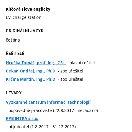
Klíčová slova anglicky
EV, charge station
ORIGINÁLNÍ JAZYK
čeština
ŘEŠITELÉ
- hlavní řešitel
Hruška Tomáš, prof. Ing., CSc.
- spoluřešitel
Čekan Ondřej, Ing., Ph.D.
- spoluřešitel
Krčma Martin, Ing., Ph.D.
ÚTVARY
Výzkumné centrum informač. technologií
- odpovědné pracoviště (22.8.2017 - nezadáno)
KPB INTRA s.r.o.
- objednatel (1.8.2017 - 31.12.2017)