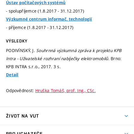
Ústav počítačových systémů
- spolupříjemce (1.8.2017 - 31.12.2017)
Výzkumné centrum informač. technologií
- příjemce (1.8.2017 - 31.12.2017)
VÝSLEDKY
PODIVÍNSKÝ, J.
Souhrnná výzkumná zpráva k projektu KPB
Intra - Uživatelské rozhraní nabíječky elektromobilů.
Brno:
KPB INTRA s.r.o., 2017. 3 s.
Detail
Odpovědnost:
Hruška Tomáš, prof. Ing., CSc.
ŽIVOT NA VUT
Atmosféra VUT
PRO UCHAZEČE