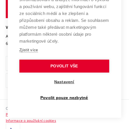
Udržitelná univerzita
učení
Služby univerzity
Transfer znalostí
a používání webu, zajištění fungování funkcí
technické
Podnikavá univerzita / ContriBUTe
Mezinárodní dohody
ze sociálních médií a ke zlepšení a
Open Science
v
Bezpečná univerzita
přizpůsobení obsahu a reklam. Se souhlasem
Univerzitní sítě
Brně
Projekty
můžeme také předávat marketingovým
VYSOKÉ UČENÍ TECHNICKÉ V BRNĚ
Vyznamenání
platformám některé osobní údaje pro
Projekty ze strukturálních fondů
Antonínská 548/1
www.vut.cz
marketingové účely.
Organizační struktura
602 00 Brno
vut@vutbr.cz
Specifický výzkum
Zjistit více
Úřední deska
Ochrana osobních údajů
POVOLIT VŠE
(externí
Pracovní příležitosti
Nastavení
odkaz)
Podpora a rozvoj zaměstnanců a studujících
Povolit pouze nezbytné
Rovné příležitosti
Copyright © 2026 VUT
Sociální bezpečí
Prohlášení o přístupnosti
HR Award
Informace o používání cookies