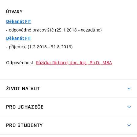
ÚTVARY
Děkanát FIT
- odpovědné pracoviště (25.1.2018 - nezadáno)
Děkanát FIT
- příjemce (1.2.2018 - 31.8.2019)
Odpovědnost:
Růžička Richard, doc. Ing., Ph.D., MBA
ŽIVOT NA VUT
Atmosféra VUT
PRO UCHAZEČE
Prostory školy
Proč na VUT
Koleje
PRO STUDENTY
Studijní programy
Stravování