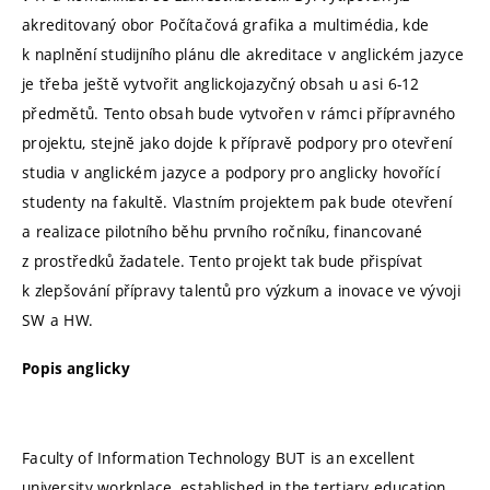
akreditovaný obor Počítačová grafika a multimédia, kde
k naplnění studijního plánu dle akreditace v anglickém jazyce
je třeba ještě vytvořit anglickojazyčný obsah u asi 6-12
předmětů. Tento obsah bude vytvořen v rámci přípravného
projektu, stejně jako dojde k přípravě podpory pro otevření
studia v anglickém jazyce a podpory pro anglicky hovořící
studenty na fakultě. Vlastním projektem pak bude otevření
a realizace pilotního běhu prvního ročníku, financované
z prostředků žadatele. Tento projekt tak bude přispívat
k zlepšování přípravy talentů pro výzkum a inovace ve vývoji
SW a HW.
Popis anglicky
Faculty of Information Technology BUT is an excellent
university workplace, established in the tertiary education