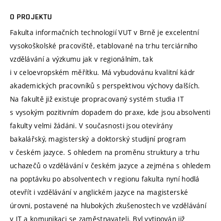
O PROJEKTU
Fakulta informačních technologií VUT v Brně je excelentní
vysokoškolské pracoviště, etablované na trhu terciárního
vzdělávání a výzkumu jak v regionálním, tak
i v celoevropském měřítku. Má vybudovánu kvalitní kádr
akademických pracovníků s perspektivou výchovy dalších.
Na fakultě již existuje propracovaný systém studia IT
s vysokým pozitivním dopadem do praxe, kde jsou absolventi
fakulty velmi žádáni. V současnosti jsou otevírány
bakalářský, magisterský a doktorský studijní program
v českém jazyce. S ohledem na proměnu struktury a trhu
uchazečů o vzdělávání v českém jazyce a zejména s ohledem
na poptávku po absolventech v regionu fakulta nyní hodlá
otevřít i vzdělávání v anglickém jazyce na magisterské
úrovni, postavené na hlubokých zkušenostech ve vzdělávání
v IT a komunikaci se zaměstnavateli. Byl vytipován již