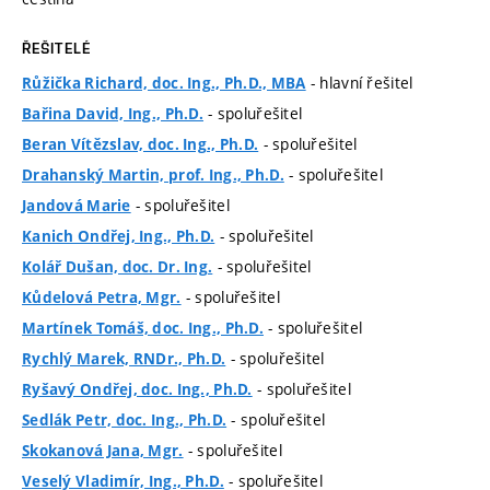
ŘEŠITELÉ
- hlavní řešitel
Růžička Richard, doc. Ing., Ph.D., MBA
- spoluřešitel
Bařina David, Ing., Ph.D.
- spoluřešitel
Beran Vítězslav, doc. Ing., Ph.D.
- spoluřešitel
Drahanský Martin, prof. Ing., Ph.D.
- spoluřešitel
Jandová Marie
- spoluřešitel
Kanich Ondřej, Ing., Ph.D.
- spoluřešitel
Kolář Dušan, doc. Dr. Ing.
- spoluřešitel
Kůdelová Petra, Mgr.
- spoluřešitel
Martínek Tomáš, doc. Ing., Ph.D.
- spoluřešitel
Rychlý Marek, RNDr., Ph.D.
- spoluřešitel
Ryšavý Ondřej, doc. Ing., Ph.D.
- spoluřešitel
Sedlák Petr, doc. Ing., Ph.D.
- spoluřešitel
Skokanová Jana, Mgr.
- spoluřešitel
Veselý Vladimír, Ing., Ph.D.